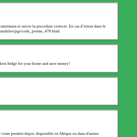
 minimum et suivre la procedure correcte. En cas d’erreur dans le
.com/modules/pgs/code_promo_470.html
 best fridge for your home and save money!
otre premier depot, disponible en Afrique ou dans d'autres