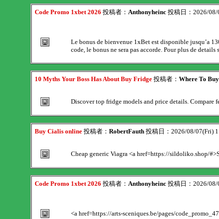
Code Promo 1xbet 2026
投稿者：
Anthonyheinc
投稿日：2026/08/07
Le bonus de bienvenue 1xBet est disponible jusqu’a 130 $
code, le bonus ne sera pas accorde. Pour plus de detai
10 Myths Your Boss Has About Buy Fridge
投稿者：
Where To Buy 
Discover top fridge models and price details. Compare f
Buy Cialis online
投稿者：
RobertFauth
投稿日：2026/08/07(Fri) 
Cheap generic Viagra <a href=https://sildoliko.shop/#>S
Code Promo 1xbet 2026
投稿者：
Anthonyheinc
投稿日：2026/08/07
<a href=https://arts-sceniques.be/pages/code_promo_47