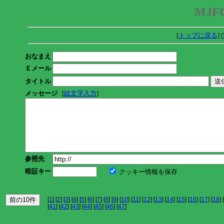
MJFC
[
トップに戻る
] [
おなまえ
Ｅメール
タイトル
メッセージ
[
絵文字入力
]
参照先
暗証キー
クッキー情報を保存
[
1
] [
2
] [
3
] [
4
] [
5
] [
6
] [
7
] [
8
] [
9
] [
10
] [
11
] [
12
] [
13
] [
14
] [
15
] [
16
] [
17
] [
18
] [
[
41
] [
42
] [
43
] [
44
] [
45
] [
46
] [
47
]