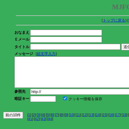
MJFC
[
トップに戻る
] [
おなまえ
Ｅメール
タイトル
メッセージ
[
絵文字入力
]
参照先
暗証キー
クッキー情報を保存
[
1
] [
2
] [
3
] [
4
] [
5
] [
6
] [
7
] [
8
] [
9
] [
10
] [
11
] [
12
] [
13
] [
14
] [
15
] [
16
] [
17
] [
18
] [
[
41
] [
42
] [
43
] [
44
]