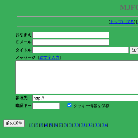
MJFC
[
トップに戻る
] [
おなまえ
Ｅメール
タイトル
メッセージ
[
絵文字入力
]
参照先
暗証キー
クッキー情報を保存
[
1
] [
2
] [
3
] [
4
] [
5
] [
6
] [
7
] [
8
] [
9
] [
10
] [
11
] [
12
] [
13
] [
14
]