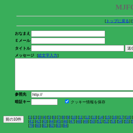
MJFC
[
トップに戻る
] [
おなまえ
Ｅメール
タイトル
メッセージ
[
絵文字入力
]
参照先
暗証キー
クッキー情報を保存
[
1
] [
2
] [
3
] [
4
] [
5
] [
6
] [
7
] [
8
] [
9
] [
10
] [
11
] [
12
] [
13
] [
14
] [
15
] [
16
] [
17
] [
18
] [
[
41
] [
42
] [
43
] [
44
] [
45
] [
46
] [
47
] [
48
] [
49
] [
50
] [
51
] [
52
] [
53
] [
54
] [
55
] [
[
79
] [
80
] [
81
] [
82
] [
83
] [
84
]