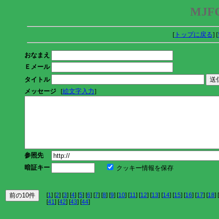
MJFC
[
トップに戻る
] [
おなまえ
Ｅメール
タイトル
メッセージ
[
絵文字入力
]
参照先
暗証キー
クッキー情報を保存
[
1
] [
2
] [
3
] [
4
] [
5
] [
6
] [
7
] [
8
] [
9
] [
10
] [
11
] [
12
] [
13
] [
14
] [
15
] [
16
] [
17
] [
18
] [
[
41
] [
42
] [
43
] [
44
]