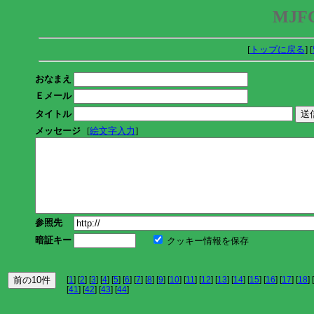
MJFC
[
トップに戻る
] [
おなまえ
Ｅメール
タイトル
メッセージ
[
絵文字入力
]
参照先
暗証キー
クッキー情報を保存
[
1
] [
2
] [
3
] [
4
] [
5
] [
6
] [
7
] [
8
] [
9
] [
10
] [
11
] [
12
] [
13
] [
14
] [
15
] [
16
] [
17
] [
18
] [
[
41
] [
42
] [
43
] [
44
]