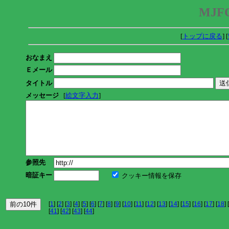
MJFC
[
トップに戻る
] [
おなまえ
Ｅメール
タイトル
メッセージ
[
絵文字入力
]
参照先
暗証キー
クッキー情報を保存
[
1
] [
2
] [
3
] [
4
] [
5
] [
6
] [
7
] [
8
] [
9
] [
10
] [
11
] [
12
] [
13
] [
14
] [
15
] [
16
] [
17
] [
18
] [
[
41
] [
42
] [
43
] [
44
]