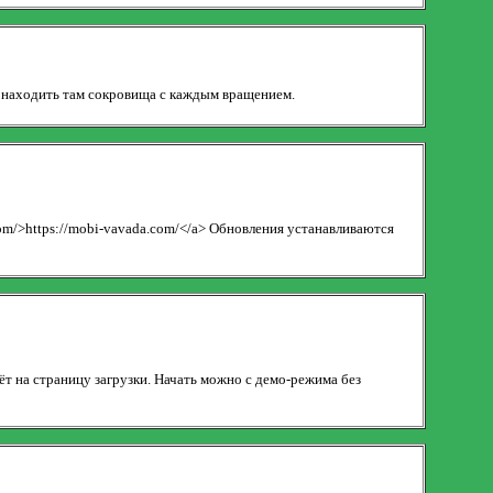
 и находить там сокровища с каждым вращением.
om/>https://mobi-vavada.com/</a> Обновления устанавливаются
ёт на страницу загрузки. Начать можно с демо-режима без