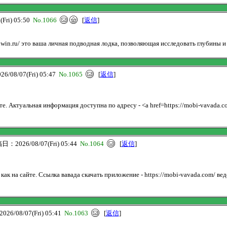
ri) 05:50
No.1066
[
返信
]
/qiwin.ru/ это ваша личная подводная лодка, позволяющая исследовать глубины
08/07(Fri) 05:47
No.1065
[
返信
]
. Актуальная информация доступна по адресу - <a href=https://mobi-vavada.c
：2026/08/07(Fri) 05:44
No.1064
[
返信
]
к на сайте. Ссылка вавада скачать приложение - https://mobi-vavada.com/ вед
6/08/07(Fri) 05:41
No.1063
[
返信
]