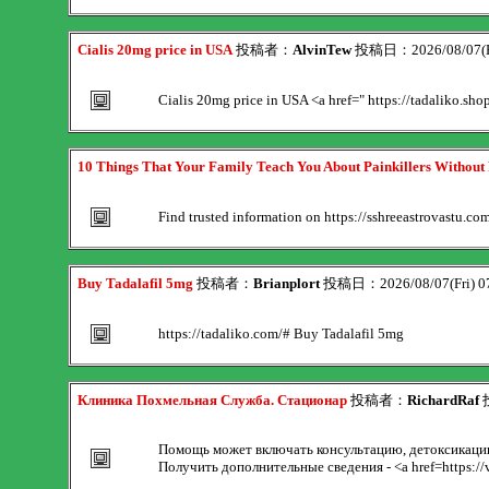
Cialis 20mg price in USA
投稿者：
AlvinTew
投稿日：2026/08/07(Fr
Cialis 20mg price in USA <a href=" https://tadaliko.sh
10 Things That Your Family Teach You About Painkillers Without 
Find trusted information on https://sshreeastrovastu.co
Buy Tadalafil 5mg
投稿者：
Brianplort
投稿日：2026/08/07(Fri) 0
https://tadaliko.com/# Buy Tadalafil 5mg
Клиника Похмельная Служба. Стационар
投稿者：
RichardRaf
投
Помощь может включать консультацию, детоксикацию
Получить дополнительные сведения - <a href=https://