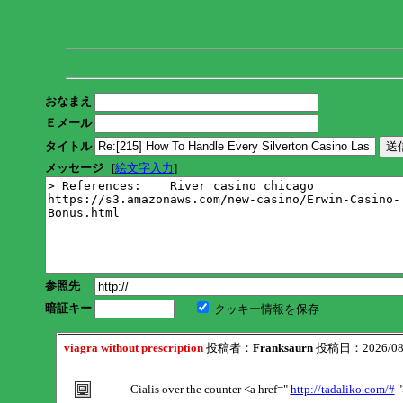
おなまえ
Ｅメール
タイトル
メッセージ
[
絵文字入力
]
参照先
暗証キー
クッキー情報を保存
viagra without prescription
投稿者：
Franksaurn
投稿日：2026/08/0
Cialis over the counter <a href="
http://tadaliko.com/#
"