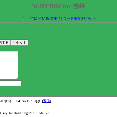
MJFCBBS for 携帯
[
トップに戻る
] [
留意事項
] [
ワード検索
] [
管理用
]
7(Fri) 08:04
No.1071
[
返信
]
>Buy Tadalafil 5mg</a> - Tadaliko