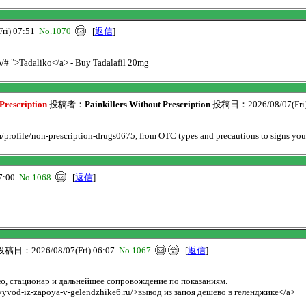
i) 07:51
No.1070
[
返信
]
op/# ">Tadaliko</a> - Buy Tadalafil 20mg
Prescription
投稿者：
Painkillers Without Prescription
投稿日：2026/08/07(Fri)
m/profile/non-prescription-drugs0675, from OTC types and precautions to signs you 
7:00
No.1068
[
返信
]
稿日：2026/08/07(Fri) 06:07
No.1067
[
返信
]
, стационар и дальнейшее сопровождение по показаниям.
vyvod-iz-zapoya-v-gelendzhike6.ru/>вывод из запоя дешево в геленджике</a>