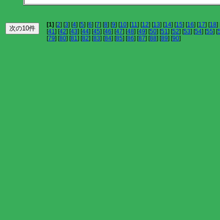
[1]
[
2
] [
3
] [
4
] [
5
] [
6
] [
7
] [
8
] [
9
] [
10
] [
11
] [
12
] [
13
] [
14
] [
15
] [
16
] [
17
] [
18
] 
[
41
] [
42
] [
43
] [
44
] [
45
] [
46
] [
47
] [
48
] [
49
] [
50
] [
51
] [
52
] [
53
] [
54
] [
55
] [
[
79
] [
80
] [
81
] [
82
] [
83
] [
84
] [
85
] [
86
] [
87
] [
88
] [
89
] [
90
]