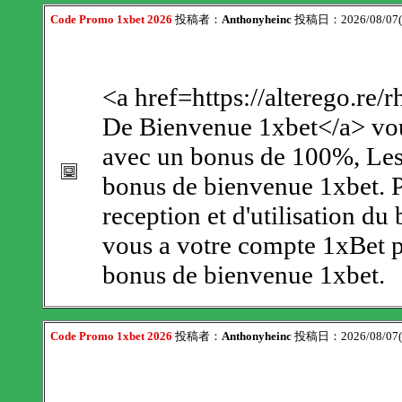
Code Promo 1xbet 2026
投稿者：
Anthonyheinc
投稿日：2026/08/07(F
<a href=https://alterego.r
De Bienvenue 1xbet</a> vo
avec un bonus de 100%, Les 
bonus de bienvenue 1xbet. P
reception et d'utilisation du
vous a votre compte 1xBet p
bonus de bienvenue 1xbet.
Code Promo 1xbet 2026
投稿者：
Anthonyheinc
投稿日：2026/08/07(F