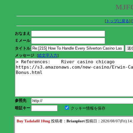
MJFC
[
トップに戻る
] [
おなまえ
Ｅメール
タイトル
メッセージ
[
絵文字入力
]
参照先
暗証キー
クッキー情報を保存
Buy Tadalafil 10mg
投稿者：
Brianplort
投稿日：2026/08/07(Fri) 14