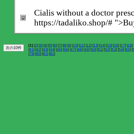
Cialis without a doctor pres
https://tadaliko.shop/# ">B
[1]
[
2
] [
3
] [
4
] [
5
] [
6
] [
7
] [
8
] [
9
] [
10
] [
11
] [
12
] [
13
] [
14
] [
15
] [
16
] [
17
] [
18
] 
[
41
] [
42
] [
43
] [
44
] [
45
] [
46
] [
47
] [
48
] [
49
] [
50
] [
51
] [
52
] [
53
] [
54
] [
55
] [
[
79
] [
80
] [
81
] [
82
]