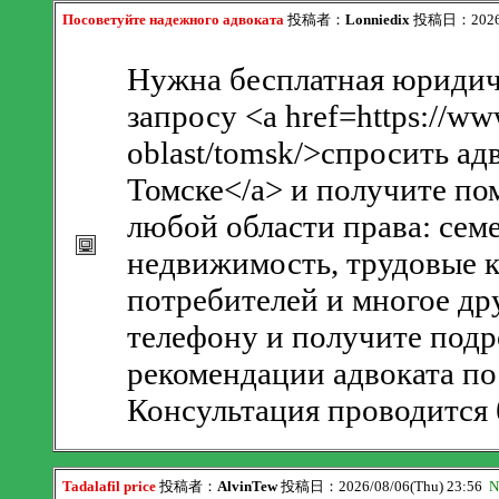
Посоветуйте надежного адвоката
投稿者：
Lonniedix
投稿日：2026/0
Нужна бесплатная юридич
запросу <a href=https://ww
oblast/tomsk/>спросить ад
Томске</a> и получите п
любой области права: сем
недвижимость, трудовые к
потребителей и многое др
телефону и получите подр
рекомендации адвоката по
Консультация проводится 
Tadalafil price
投稿者：
AlvinTew
投稿日：2026/08/06(Thu) 23:56
N