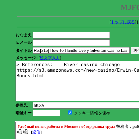
MJFC
[
トップに戻る
] [
おなまえ
Ｅメール
タイトル
メッセージ
[
絵文字入力
]
参照先
暗証キー
クッキー情報を保存
Удобный поиск работы в Москве : обзор рынка труда
投稿者：
раб
[
返信
]