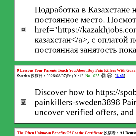
Подработка в Казахстане н
постоянное место. Посмот
href="https://kazakhjobs.
казахстан</a>, с оплатой 
постоянная занятость пока
9 Lessons Your Parents Teach You About Buy Pain Killers With Guar
Sweden
投稿日：2026/08/07(Fri) 01:12
No.1025
[
返信
]
Discover how to https://spo
painkillers-sweden3898 Pai
uncover verified offers, and
The Often Unknown Benefits Of Goethe Certificate
投稿者：
A1 Deutsc