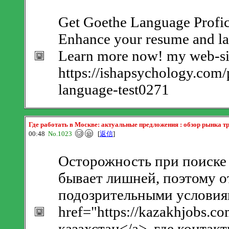
Get Goethe Language Profic
Enhance your resume and lan
Learn more now! my web-sit
https://ishapsychology.com/p
language-test0271
Где работать в Москве: актуальные предложения : обзор рынка т
00:48
No.1023
[
返信
]
Осторожность при поиске 
бывает лишней, поэтому о
подозрительными условиям
href="https://kazakhjobs.
казахстан</a>, где контак