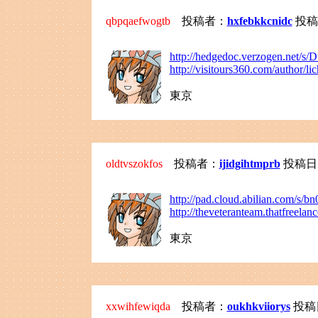
qbpqaefwogtb
投稿者：
hxfebkkcnidc
投稿日：
http://hedgedoc.verzogen.net/s
http://visitours360.com/author/l
東京
oldtvszokfos
投稿者：
ijidgihtmprb
投稿日：20
http://pad.cloud.abilian.com/s/b
http://theveteranteam.thatfreel
東京
xxwihfewiqda
投稿者：
oukhkviiorys
投稿日：