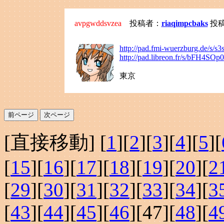
avpgwddsvzea
投稿者：
riaqimpcbaks
投稿日
http://pad.fmi-wuerzburg.de/s/
http://pad.libreon.fr/s/bFH4SOp
東京
[直接移動] [
1
][
2
][
3
][
4
][
5
][
[
15
][
16
][
17
][
18
][
19
][
20
][
2
[
29
][
30
][
31
][
32
][
33
][
34
][
3
[
43
][
44
][
45
][
46
][
47
][
48
][
4