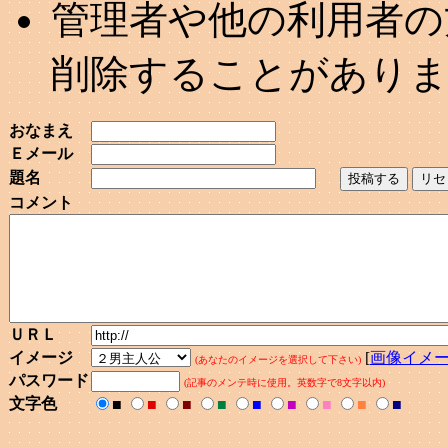
管理者や他の利用者の
削除することがあり
おなまえ
Ｅメール
題名
コメント
ＵＲＬ
イメージ
[
画像イメ
(あなたのイメージを選択して下さい)
パスワード
(記事のメンテ時に使用。英数字で8文字以内)
文字色
■
■
■
■
■
■
■
■
■