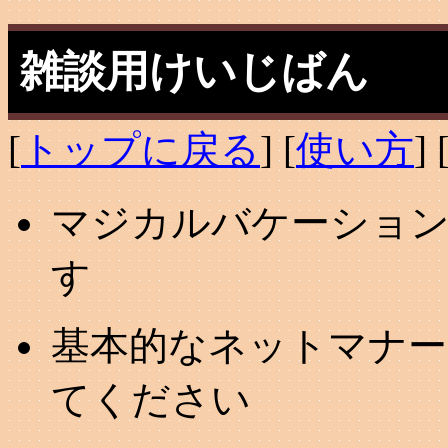
雑談用けいじばん
[
トップに戻る
] [
使い方
] 
マジカルバケーション
す
基本的なネットマナー
てください