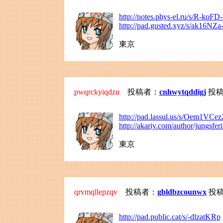
http://notes.phys-el.ru/s/R-koFD-
http://pad.gusted.xyz/s/ak16NZ
東京
pwqrckyiqdzu
投稿者：
cnhwytqddigj
投稿日：
http://pad.lassul.us/s/Oem1VCe
http://akariy.com/author/jungsfe
東京
qrvmqllepzqv
投稿者：
gbldbzcounwx
投稿日
http://pad.public.cat/s/-dlzatKRp