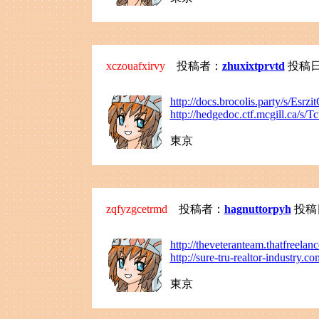
xczouafxirvy
投稿者：
zhuxixtprvtd
投稿日：2
http://docs.brocolis.party/s/Esrz
http://hedgedoc.ctf.mcgill.ca/s/
東京
zqfyzgcetrmd
投稿者：
hagnuttorpyh
投稿日：
http://theveteranteam.thatfreela
http://sure-tru-realtor-industry.c
東京