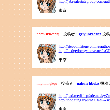
http://jabrealestategroup.com/a
東京
nbmvsldwcbzj
投稿者：
grlyuhveazhz
投稿日：
http://steppingstone.online/auth
http://hedgedoc.sysnove.net/
東京
hlipnihhgkqu
投稿者：
nahurrhbolzs
投稿日：2
http://pad.medialepfade.net/s/
http://doc.fung.uy/s/IACXeP--3k
東京