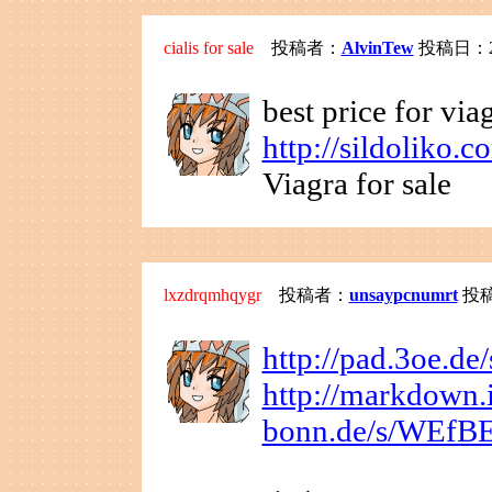
cialis for sale
投稿者：
AlvinTew
投稿日：2026
best price for vi
http://sildoliko.c
Viagra for sale
lxzdrqmhqygr
投稿者：
unsaypcnumrt
投稿日
http://pad.3oe.de
http://markdown.i
bonn.de/s/WEf