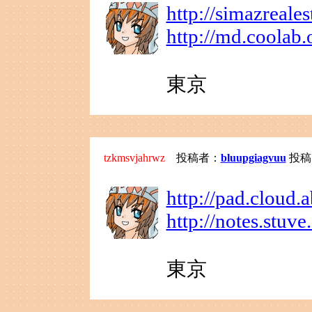
http://simazreale
http://md.coola
東京
tzkmsvjahrwz
投稿者：
bluupgiagvuu
投稿日：
http://pad.cloud.
http://notes.stuv
東京