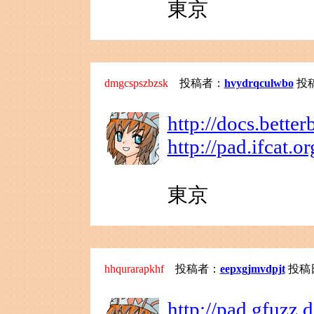
東京
dmgcspszbzsk
投稿者：
hvydrqculwbo
投稿日
http://docs.bette
http://pad.ifcat.
東京
hhqurarapkhf
投稿者：
eepxgjmvdpjt
投稿日：
http://pad.gfuzz