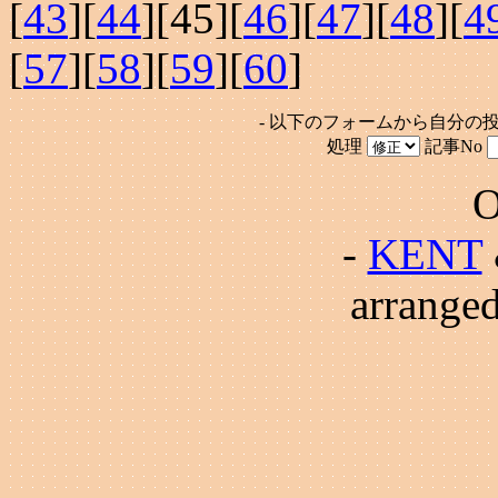
[
43
][
44
][
45
][
46
][
47
][
48
][
4
[
57
][
58
][
59
][
60
]
- 以下のフォームから自分の
処理
記事No
O
-
KENT
arrange