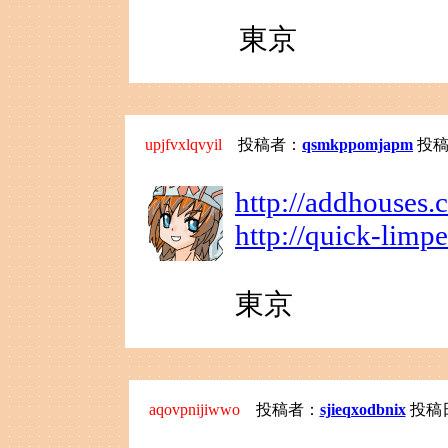
東京
upjfvxlqvyil
投稿者：
qsmkppomjapm
投稿日：
http://addhouses
http://quick-lim
東京
aqovpnijiwwo
投稿者：
sjieqxodbnix
投稿日：2