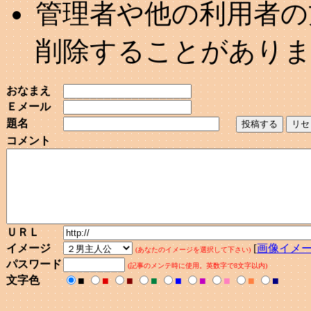
管理者や他の利用者の
削除することがあり
おなまえ
Ｅメール
題名
コメント
ＵＲＬ
イメージ
[
画像イメ
(あなたのイメージを選択して下さい)
パスワード
(記事のメンテ時に使用。英数字で8文字以内)
文字色
■
■
■
■
■
■
■
■
■