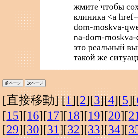
жмите чтобы сох
клиника <a href=h
dom-moskva-qwe.r
na-dom-moskva-q
это реальный вы
такой же ситуац
[直接移動] [
1
][
2
][
3
][
4
][
5
][
[
15
][
16
][
17
][
18
][
19
][
20
][
2
[
29
][
30
][
31
][
32
][
33
][
34
][
3