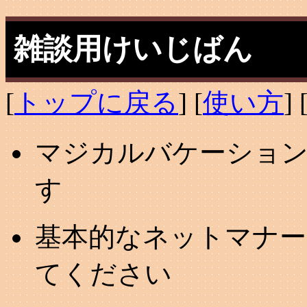
雑談用けいじばん
[
トップに戻る
] [
使い方
] 
マジカルバケーション
す
基本的なネットマナー
てください