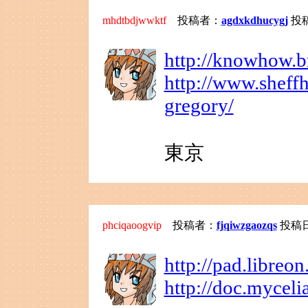
mhdtbdjwwktf
投稿者：
agdxkdhucygj
投稿日
http://knowhow.b
http://www.sheff
gregory/
東京
phciqaoogvip
投稿者：
fjqiwzgaozqs
投稿日：2
http://pad.libre
http://doc.mycel