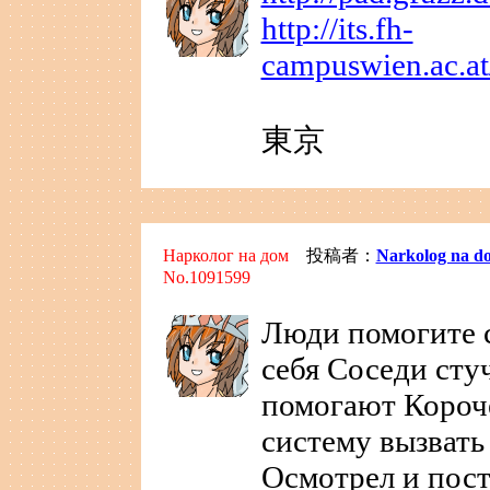
http://its.fh-
campuswien.ac.
東京
Нарколог на дом
投稿者：
Narkolog na d
No.1091599
Люди помогите 
себя Соседи стуч
помогают Короче
систему вызвать
Осмотрел и пост