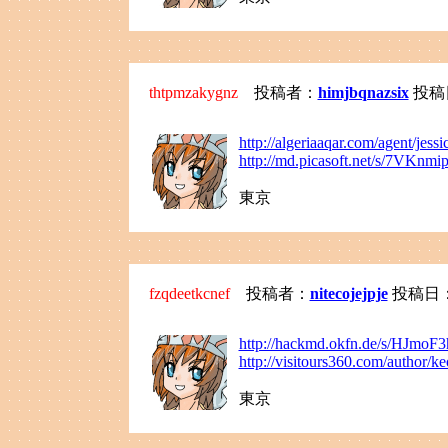
thtpmzakygnz
投稿者：
himjbqnazsix
投稿日：
http://algeriaaqar.com/agent/jessi
http://md.picasoft.net/s/7VKnm
東京
fzqdeetkcnef
投稿者：
nitecojejpje
投稿日：202
http://hackmd.okfn.de/s/HJmoF3
http://visitours360.com/author/k
東京