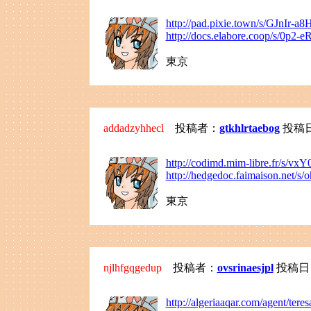
http://pad.pixie.town/s/GJnIr-a8
http://docs.elabore.coop/s/0p2-
東京
addadzyhhecl
投稿者：
gtkhlrtaebog
投稿日：2
http://codimd.mim-libre.fr/s/vxY
http://hedgedoc.faimaison.net/
東京
njlhfgqgedup
投稿者：
ovsrinaesjpl
投稿日：20
http://algeriaaqar.com/agent/teres