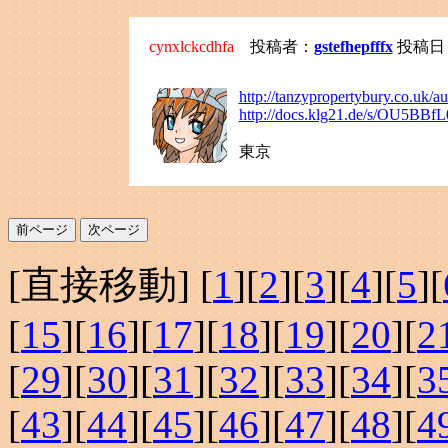
cynxlckcdhfa
投稿者：
gstefhepfffx
投稿日：20
http://tanzypropertybury.co.uk/
http://docs.klg21.de/s/OU5BBf
東京
[直接移動] [
1
][
2
][
3
][
4
][
5
][
[
15
][
16
][
17
][
18
][
19
][
20
][
2
[
29
][
30
][
31
][
32
][
33
][
34
][
3
[
43
][
44
][
45
][
46
][
47
][
48
][
4