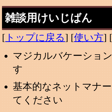
雑談用けいじばん
[
トップに戻る
] [
使い方
] 
マジカルバケーション
す
基本的なネットマナー
てください