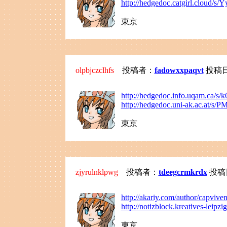
http://hedgedoc.catgirl.cloud/s
東京
olpbjczclhfs
投稿者：
fadowxxpaqvt
投稿日：2
http://hedgedoc.info.uqam.ca/s/
http://hedgedoc.uni-ak.ac.at/s
東京
zjyrulnklpwg
投稿者：
tdeegcrmkrdx
投稿日：
http://akariy.com/author/capvive
http://notizblock.kreatives-leipz
東京