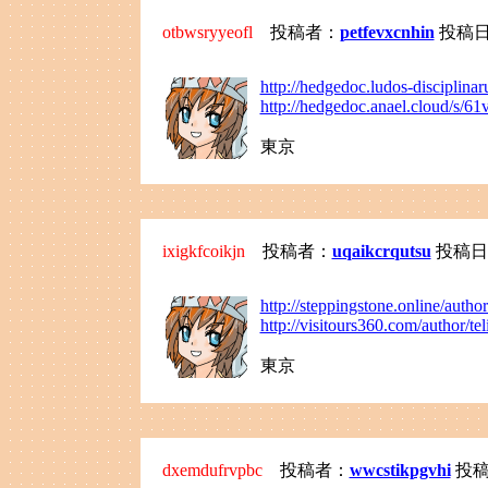
otbwsryyeofl
投稿者：
petfevxcnhin
投稿日：2
http://hedgedoc.ludos-disciplina
http://hedgedoc.anael.cloud/s/61
東京
ixigkfcoikjn
投稿者：
uqaikcrqutsu
投稿日：20
http://steppingstone.online/autho
http://visitours360.com/author/t
東京
dxemdufrvpbc
投稿者：
wwcstikpgvhi
投稿日：