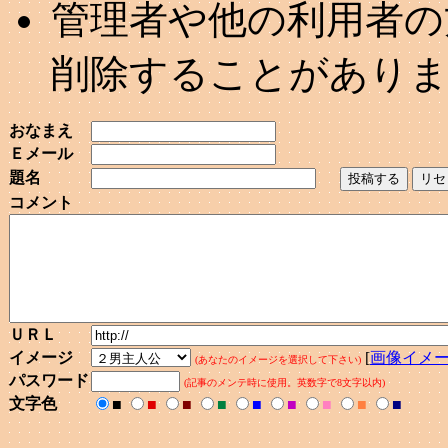
管理者や他の利用者の
削除することがあり
おなまえ
Ｅメール
題名
コメント
ＵＲＬ
イメージ
[
画像イメ
(あなたのイメージを選択して下さい)
パスワード
(記事のメンテ時に使用。英数字で8文字以内)
文字色
■
■
■
■
■
■
■
■
■