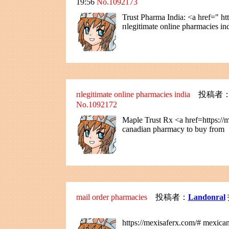
19:56
No.1092173
Trust Pharma India: <a href=" h
пlegitimate online pharmacies in
пlegitimate online pharmacies india
投稿者
No.1092172
Maple Trust Rx <a href=https://
canadian pharmacy to buy from
mail order pharmacies
投稿者：
Landonral
https://mexisaferx.com/# mexica