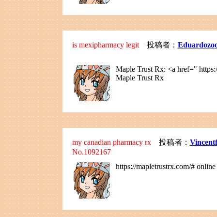
is mexipharmacy legit
投稿者：
Eduardozo
Maple Trust Rx: <a href=" https
Maple Trust Rx
my canadian pharmacy rx
投稿者：
Vincent
No.1092167
https://mapletrustrx.com/# online