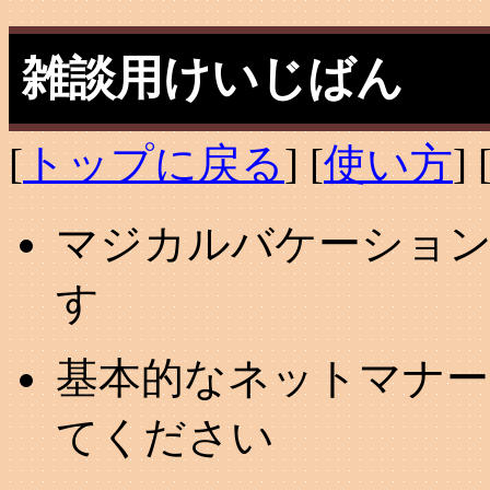
雑談用けいじばん
[
トップに戻る
] [
使い方
] 
マジカルバケーション
す
基本的なネットマナー
てください