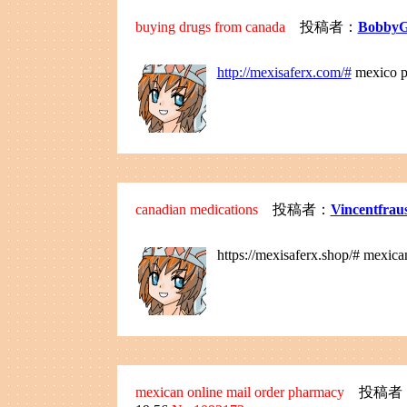
buying drugs from canada
投稿者：
Bobby
http://mexisaferx.com/#
mexico p
canadian medications
投稿者：
Vincentfrau
https://mexisaferx.shop/# mexic
mexican online mail order pharmacy
投稿者