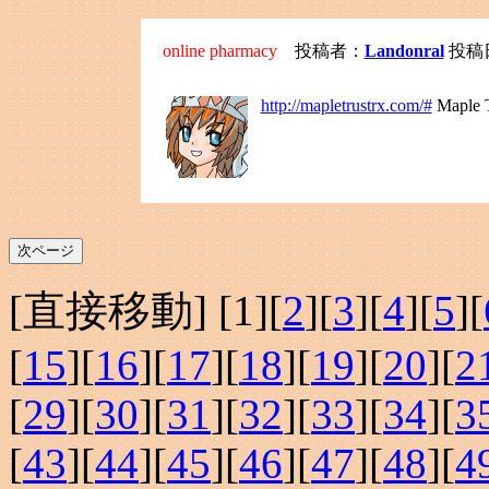
online pharmacy
投稿者：
Landonral
投稿日：
http://mapletrustrx.com/#
Maple T
[直接移動] [
1
][
2
][
3
][
4
][
5
][
[
15
][
16
][
17
][
18
][
19
][
20
][
2
[
29
][
30
][
31
][
32
][
33
][
34
][
3
[
43
][
44
][
45
][
46
][
47
][
48
][
4