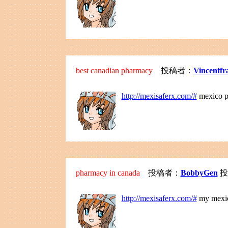
best canadian pharmacy
投稿者：
Vincentfr
http://mexisaferx.com/#
mexico p
pharmacy in canada
投稿者：
BobbyGen
投稿
http://mexisaferx.com/#
my mexi