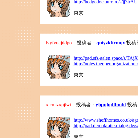
http://hedgedoc.auro.re/s/jj3trA
東京
lvyfvuajddpo
投稿者：
qniyzkftcmqx
投稿日：2
http://pad.sfz-aalen.space/s/T
http://notes.theopenorganizatio
東京
xtcmizxpjlwi
投稿者：
ghpqlqdtbmbf
投稿日：
http://www.sheffhomes.co.uk/age
http://pad.demokratie-dialog.de
東京