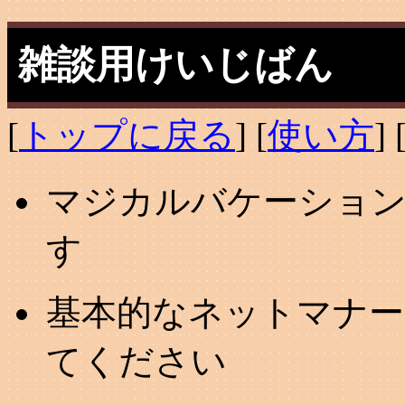
雑談用けいじばん
[
トップに戻る
] [
使い方
] 
マジカルバケーション
す
基本的なネットマナー
てください