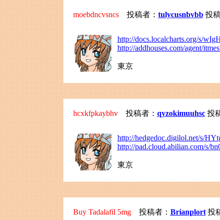
moebdncvsncs
投稿者：
tulycusnbvbb
投稿日：
http://docs.localcharts.org/s/w
http://addhouses.com/agent/itme
東京
hcxkfpkaybhv
投稿者：
qyzokimuuhsc
投稿日
http://hedgedoc.digilol.net/s/H
http://pad.cloud.abilian.com/s/b
東京
Buy Tadalafil 5mg
投稿者：
Brianplort
投稿日