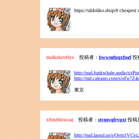
https://sildoliko.shop/# cheapest 
molkzkovblye
投稿者：
bwwmfuqxfugf
投稿日
http://pad.funkwhale.audio/s/r
http://md.caleano.com/s/oFn7Z4
東京
xfnnzhlowoaj
投稿者：
stvmvqfrvpxt
投稿日：
http://pad.lassul.us/s/Oem1VCe