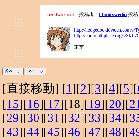
iozudwuzjnxd
投稿者：
lftumtvwediu
投稿日：
http://hedgedoc.ddvtech.com/s/
http://pad.multiplace.org/s/Sk
東京
[直接移動] [
1
][
2
][
3
][
4
][
5
][
[
15
][
16
][
17
][
18
][
19
][
20
][
2
[
29
][
30
][
31
][
32
][
33
][
34
][
3
[
43
][
44
][
45
][
46
][
47
][
48
][
4