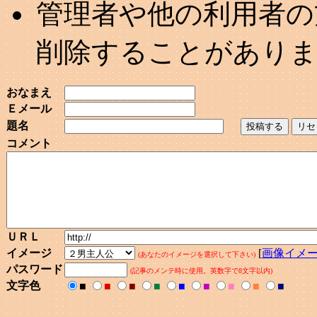
管理者や他の利用者の
削除することがあり
おなまえ
Ｅメール
題名
コメント
ＵＲＬ
イメージ
[
画像イメ
(あなたのイメージを選択して下さい)
パスワード
(記事のメンテ時に使用。英数字で8文字以内)
文字色
■
■
■
■
■
■
■
■
■