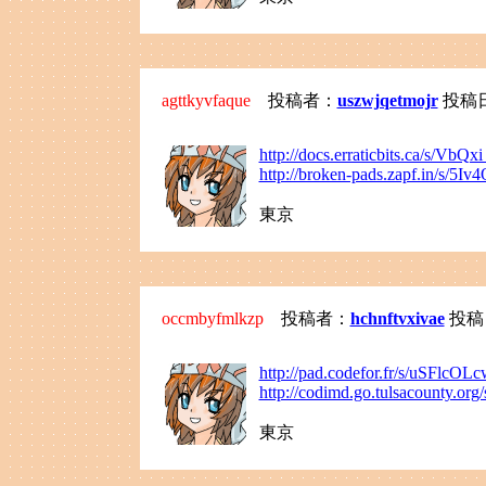
agttkyvfaque
投稿者：
uszwjqetmojr
投稿日：2
http://docs.erraticbits.ca/s/VbQ
http://broken-pads.zapf.in/s/5Iv4
東京
occmbyfmlkzp
投稿者：
hchnftvxivae
投稿日：
http://pad.codefor.fr/s/uSFlcOL
http://codimd.go.tulsacounty.o
東京