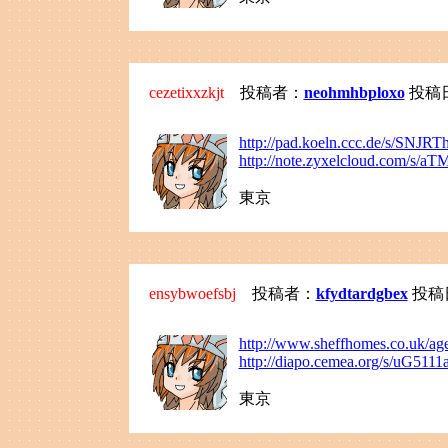
cezetixxzkjt
投稿者：
neohmhbploxo
投稿日：2
http://pad.koeln.ccc.de/s/SNJR
http://note.zyxelcloud.com/s/a
東京
ensybwoefsbj
投稿者：
kfydtardgbex
投稿日：
http://www.sheffhomes.co.uk/ag
http://diapo.cemea.org/s/uG5111
東京