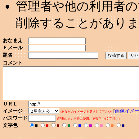
管理者や他の利用者の
削除することがあり
おなまえ
Ｅメール
題名
コメント
ＵＲＬ
イメージ
[
画像イメ
(あなたのイメージを選択して下さい)
パスワード
(記事のメンテ時に使用。英数字で8文字以内)
文字色
■
■
■
■
■
■
■
■
■