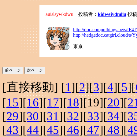
auislsywkdwu
投稿者：
kidwejydmliu
投稿日：
http://doc.computhings.be/s/f
http://hedgedoc.catgirl.cloud/s
東京
[直接移動] [
1
][
2
][
3
][
4
][
5
][
[
15
][
16
][
17
][
18
][
19
][
20
][
2
[
29
][
30
][
31
][
32
][
33
][
34
][
3
[
43
][
44
][
45
][
46
][
47
][
48
][
4