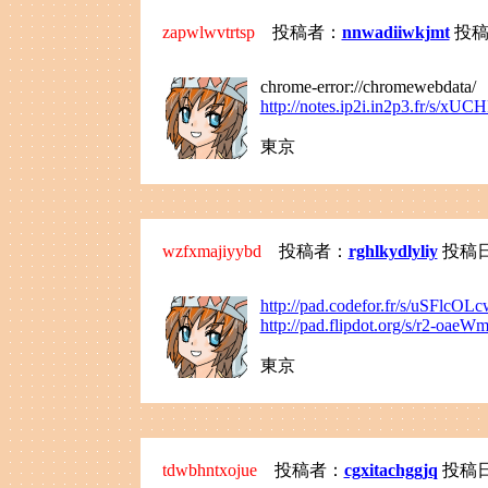
zapwlwvtrtsp
投稿者：
nnwadiiwkjmt
投稿日：
chrome-error://chromewebdata/
http://notes.ip2i.in2p3.fr/s/xU
東京
wzfxmajiyybd
投稿者：
rghlkydlyliy
投稿日：2
http://pad.codefor.fr/s/uSFlcOL
http://pad.flipdot.org/s/r2-oaeWm
東京
tdwbhntxojue
投稿者：
cgxitachggjq
投稿日：2