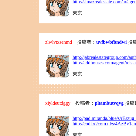
http://simazrealestate.com/ar/agen
東京
zlwlvtxsenmd
投稿者：
uvfbwbfbndwi
投稿日
http://jabrealestategroup.com/au
http://addhouses.com/agent/reis
東京
xiyldeutdggy
投稿者：
pltambutvqvg
投稿日：
http://pad.miranda.blue/s/rEszu
http://codi.x2com.nl/s/4AzBv1a
東京