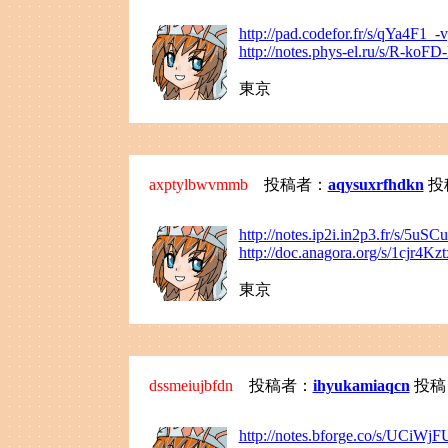
http://pad.codefor.fr/s/qYa4F1_-
http://notes.phys-el.ru/s/R-koFD-
東京
axptylbwvmmb
投稿者：
aqysuxrfhdkn
投稿
http://notes.ip2i.in2p3.fr/s/5uS
http://doc.anagora.org/s/1cjr4Kzt
東京
dssmeiujbfdn
投稿者：
ihyukamiaqcn
投稿日：
http://notes.bforge.co/s/UCiWj