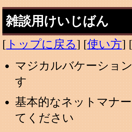
雑談用けいじばん
[
トップに戻る
] [
使い方
] 
マジカルバケーション
す
基本的なネットマナー
てください