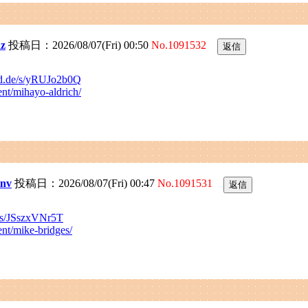
az
投稿日：2026/08/07(Fri) 00:50
No.1091532
lid.de/s/yRUJo2b0Q
ent/mihayo-aldrich/
tnv
投稿日：2026/08/07(Fri) 00:47
No.1091531
lt/s/JSszxVNr5T
ent/mike-bridges/