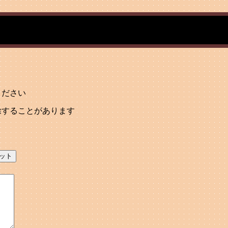
ください
除することがあります