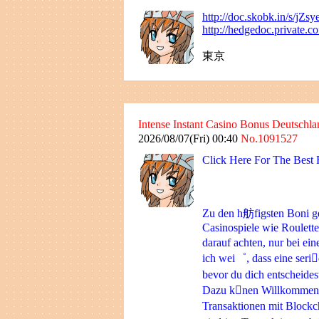
http://doc.skobk.in/s/j
http://hedgedoc.private
東京
Intense Instant Casino Bonus Deutschlan
2026/08/07(Fri) 00:40
No.1091527
Click Here For The Best
Zu den h舫figsten Boni ge
Casinospiele wie Roulette
darauf achten, nur bei ei
ich wei゜, dass eine seri
bevor du dich entscheides
Dazu knen Willkommensb
Transaktionen mit Blockc