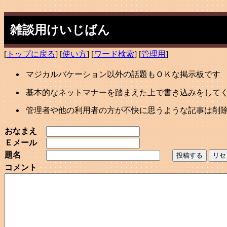
雑談用けいじばん
[
トップに戻る
] [
使い方
] [
ワード検索
] [
管理用
]
マジカルバケーション以外の話題もＯＫな掲示板です
基本的なネットマナーを踏まえた上で書き込みをして
管理者や他の利用者の方が不快に思うような記事は削
おなまえ
Ｅメール
題名
コメント