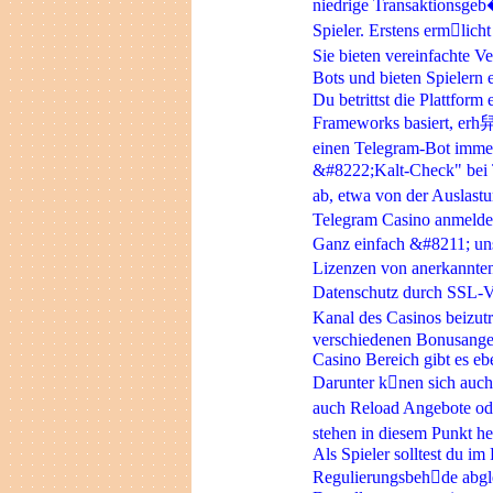
niedrige Transaktionsge
Spieler. Erstens ermlich
Sie bieten vereinfachte V
Bots und bieten Spielern 
Du betrittst die Plattfo
Frameworks basiert, erh舁
einen Telegram-Bot immer
&#8222;Kalt-Check" bei T
ab, etwa von der Auslast
Telegram Casino anmeldest
Ganz einfach &#8211; uns
Lizenzen von anerkannte
Datenschutz durch SSL-V
Kanal des Casinos beizut
verschiedenen Bonusangeb
Casino Bereich gibt es ebe
Darunter knen sich auch
auch Reload Angebote od
stehen in diesem Punkt he
Als Spieler solltest du i
Regulierungsbehde abgle