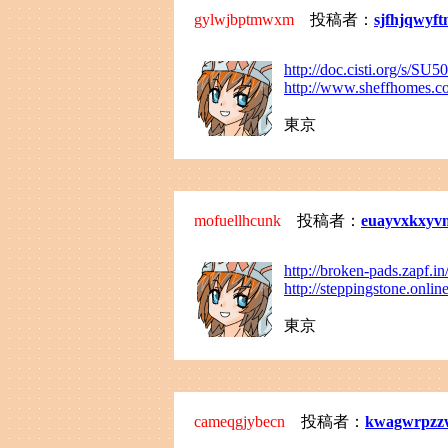
gylwjbptmwxm
投稿者：
sjfhjqwyft
http://doc.cisti.org/s/SU
http://www.sheffhomes.co.
東京
mofuellhcunk
投稿者：
euayvxkxyv
http://broken-pads.zapf.i
http://steppingstone.onli
東京
cameqgjybecn
投稿者：
kwagwrpzz