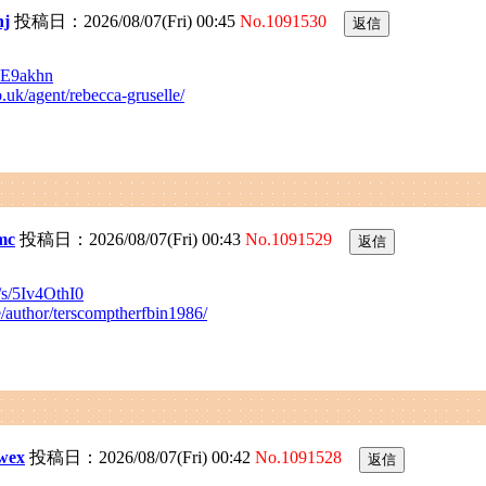
nj
投稿日：2026/08/07(Fri) 00:45
No.1091530
50E9akhn
uk/agent/rebecca-gruselle/
mc
投稿日：2026/08/07(Fri) 00:43
No.1091529
n/s/5Iv4OthI0
ne/author/terscomptherfbin1986/
wex
投稿日：2026/08/07(Fri) 00:42
No.1091528