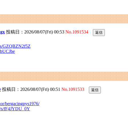
xgx
投稿日：2026/08/07(Fri) 00:53
No.1091534
ute/s/GZQBZN2f5Z
8kbUCJbe
e
投稿日：2026/08/07(Fri) 00:51
No.1091533
thor/bergacingpys1976/
be/s/fF4JYDU_0Y