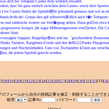
 was dich bei Telegram Casino Bots wirklich erwartet.
゜erdem, dass Sie ganz einfach zwischen dem Casino- sowie dem Sportw
Live Casino finden die Spielabl舫fe prinzipiell genauso statt wie in e
schland.de/de-de/. Genau dies gilt selbstverst舅dlich auch f�r Telegram
diese und zahlreiche weitere zur Verf�gung stehen. Dazu gehen etwa 
progressiven Jackpot, die sogar Millionengewinne ermlichen. Die Cas
dener Slots.
 bevorzugten Support, Bargeldpr舂ien und ma゜geschneiderte Bonusstru
t Punkz Turniere, Ranglisten-Events und den &#8222;Punkz Playground
erungen und Nischeninhalten. Fans von Tischspielen knen aus verschi
en, die jedem Spielstil gerecht werden.
7
][
18
][
19
][
20
][
21
][
22
][
23
][
24
][
25
][
26
][
27
][
28
][
29
][
30
][
31
][
32
][
33
][
34
以下のフォームから自分の投稿記事を修正・削除することができま
処理
記事No
パスワード
Original