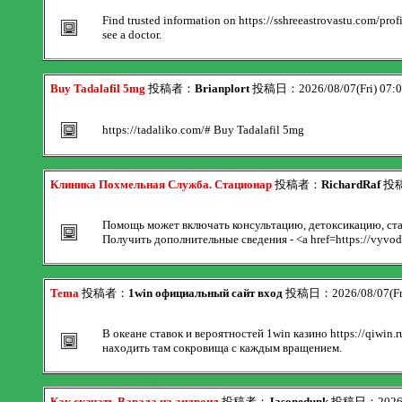
Find trusted information on https://sshreeastrovastu.com/pro
see a doctor.
Buy Tadalafil 5mg
投稿者：
Brianplort
投稿日：2026/08/07(Fri) 07:
https://tadaliko.com/# Buy Tadalafil 5mg
Клиника Похмельная Служба. Стационар
投稿者：
RichardRaf
投稿日
Помощь может включать консультацию, детоксикацию, ста
Получить дополнительные сведения - <a href=https://vyvod
Tema
投稿者：
1win официальный сайт вход
投稿日：2026/08/07(Fri
В океане ставок и вероятностей 1win казино https://qiwin
находить там сокровища с каждым вращением.
Как скачать Вавада на андроид
投稿者：
Jasonedunk
投稿日：2026/08