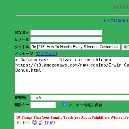
MJFC
[
トップに戻る
] [
おなまえ
Ｅメール
タイトル
メッセージ
[
絵文字入力
]
参照先
暗証キー
クッキー情報を保存
10 Things That Your Family Teach You About Painkillers Without Pr
No.1069
[
返信
]