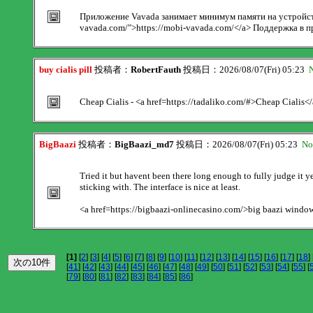
Приложение Vavada занимает минимум памяти на устройстве
vavada.com/">https://mobi-vavada.com/</a> Поддержка в 
buy cialis pill
投稿者：
RobertFauth
投稿日：2026/08/07(Fri) 05:23
Cheap Cialis - <a href=https://tadaliko.com/#>Cheap Cialis<
BigBaazi
投稿者：
BigBaazi_md7
投稿日：2026/08/07(Fri) 05:23
No
Tried it but havent been there long enough to fully judge it ye
sticking with. The interface is nice at least.
<a href=https://bigbaazi-onlinecasino.com/>big baazi wind
[1]
[
2
] [
3
] [
4
] [
5
] [
6
] [
7
] [
8
] [
9
] [
10
] [
11
] [
12
] [
13
] [
14
] [
15
] [
16
] [
17
] [
18
] 
[
41
] [
42
] [
43
] [
44
] [
45
] [
46
] [
47
] [
48
] [
49
] [
50
] [
51
] [
52
] [
53
] [
54
] [
55
] [
[
79
] [
80
] [
81
] [
82
] [
83
] [
84
] [
85
] [
86
]