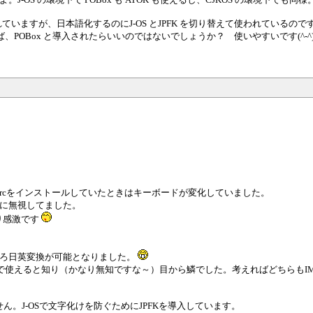
書かれていますが、日本語化するのにJ-OS とJPFK を切り替えて使われているの
ば、POBox と導入されたらいいのではないでしょうか？ 使いやすいです(^-^)
sources_jpJP.prcをインストールしていたときはキーボードが変化していました。
ったのに無視してました。
り感激です
ころ日英変換が可能となりました。
J-OSで使えると知り（かなり無知ですな～）目から鱗でした。考えればどちらも
せん。J-OSで文字化けを防ぐためにJPFKを導入しています。