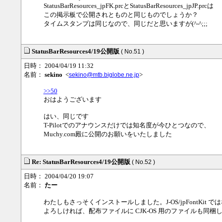
StatusBarResources_jpFK.prcとStatusBarResources_jpJP.prcは
この掲示板で公開されとものと同じものでしょうか？
タイムスタンプは同じなので、同じだと思いますが(^-^;;;
StatusBarResources4/19公開版
( No.51 )
日時： 2004/04/19 11:32
名前：
sekino
<
>
sekino@mtb.biglobe.ne.jp
>>50
おはようございます
はい、同じです
T-Pilotでのアナウンスだけでは知名度が今ひとつなので、
Muchy.com殿に公開のお願いをいたしました
Re: StatusBarResources4/19公開版
( No.52 )
日時： 2004/04/20 19:07
名前：
たー
わたしもさっそくインストールしました。J-OS/jpFontKit ではなく 
よろしければ、配布ファイルに CJK-OS 用のファイルも同梱