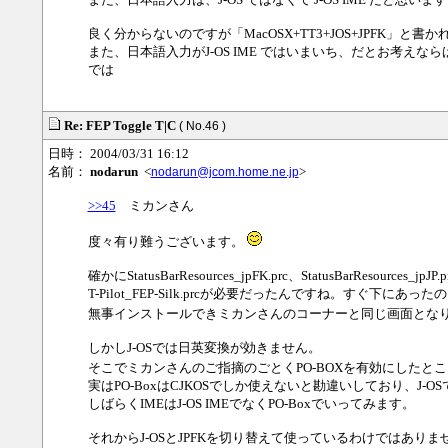
良く分からないのですが「MacOSX+TT3+JOS+JPFK」と
また、日本語入力がJ-OS IME ではいまいち、だとお考えなら
では
Re: FEP Toggle T|C
( No.46 )
日時： 2004/03/31 16:12
名前：
nodarun
<
>
nodarun@jcom.home.ne.jp
>>45
ミカンさん
度々有り難うございます。
確かにStatusBarResources_jpFK.prc、StatusBarRe
T-Pilot_FEP-Silk.prcが必要だったんですね。すぐ下にあ
無事インストールできミカンさんのコーナーと同じ画面とな
しかしJ-OSでは日英変換が効きません。
そこでミカンさんのご指摘のごとくPO-BOXを有効にしたと
実はPO-BoxはCJKOSでしか使えないと勘違いしており、
しばらくIMEはJ-OS IMEでなくPO-Boxでいってみます。
それからJ-OSとJPFKを切り替えて使っているわけではありま