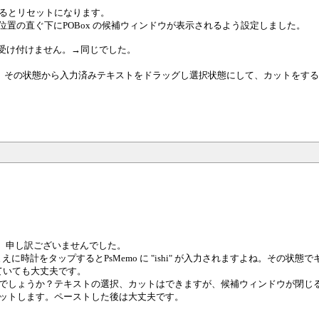
るとリセットになります。
.7.2fです。入力位置の直ぐ下にPOBox の候補ウィンドウが表示されるよう設定しました。
を受け付けません。→同じでした。
が出現。その状態から入力済みテキストをドラッグし選択状態にして、カットを
、申し訳ございませんでした。
まえに時計をタップするとPsMemo に "ishi" が入力されますよね。その
ていても大丈夫です。
しょうか？テキストの選択、カットはできますが、候補ウィンドウが閉じるとき 
ットします。ペーストした後は大丈夫です。