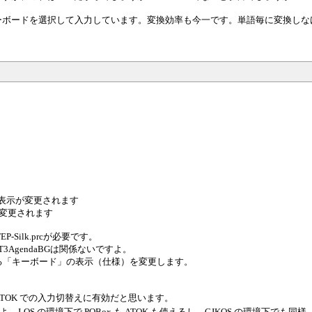
キーボードを選択して入力しています。変換効率も今一です。単語毎に変換し
ィ表示が変更されます
変更されます
P-Silk.prcが必要です。
P.prcとF3T3AgendaBGは関係ないですよ。
る「キーボード」の表示（仕様）を変更します。
x と ATOK での入力切替えに有効だと思います。
よ。J-OS の環境下で POBox も ATOK も使えるし、CJKOS の環境下でも同