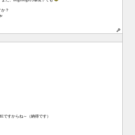
ですか？
v
IMEですからね～（納得です）