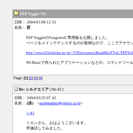
FEP Toggle T|C
日時： 2004/01/08 12:53
名前：
匠
FEP ToggleのTungsten|C専用版を公開しました。
ページをメインテナンスするのが面倒なので、ここでアナウ
http://www5f.biglobe.ne.jp/~T-Pilot/pages/ReadMe/FTgC/FEPT
NS-Basicで作られたアプリケーションなどの、コマンドツ
Page:
[1]
[
2
] [
3
] [
4
]
Re: シルクエリア
( No.42 )
日時： 2004/03/25 07:42
名前：
(済）
<
>
sumiwataru@yahoo.co.jp
>>41
ミカンさん、おはようございます。
早速試してみました。