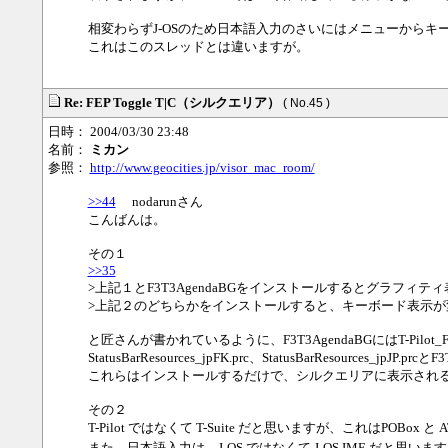
相変わらずJ-OSのため日本語入力のさいにはメニューから
これはこのスレッドとは違いますが。
Re: FEP Toggle T|C（シルクエリア）
( No.45 )
日時： 2004/03/30 23:48
名前：
ミカン
参照：
http://www.geocities.jp/visor_mac_room/
>>44
nodarunさん
こんばんは。
その１
>>35
>上記１とF3T3AgendaBGをインストールするとグラフィテ
>上記２のどちらかをインストールすると、キーボード表示が
と匠さんが書かれているように、F3T3AgendaBGにはT-Pilot_FE
StatusBarResources_jpFK.prc、StatusBarResources_jpJ
これらはインストールするだけで、シルクエリアに表示され
その２
T-Pilot ではなくて T-Suite だと思いますが、これはPOBo
また、日本語入力は、J-OS ではなくて J-OS IME だと思います