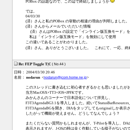
POBox の話題なので、この辺で終結しましょうか
では。
04/03/30
(済）さんと私のPOBox の挙動の相違の理由が判明しました。
(済）さんからメールでいただいた情報
(済）さんはPOBox の設定で「インライン版互換モード」
私は「インライン版互換モード」を無効にして使用
この違いであることがわかりました。
(済）さん、ありがとうございました。 これにて、一応、終
Re: FEP Toggle T|C
( No.44 )
日時： 2004/03/30 20:46
名前：
nodarun
<
>
nodarun@jcom.home.ne.jp
このスレッドに書き込むに初心者すぎるかとも思いましたが
当方MacOSX+TT3+JOS+JPFKです。
みかんさんのコーナーで日本語化について拝見し、
F3T3AgendaBG3.1を導入しました。続いてStatusBarResources_j
F3T3AgendaBGを開き、DIAをタップしてもoriginalしか表
したがって機能が使えません。どうしてなんでしょう？
またくだらない質問かもしれませんが、T-Pilotを導入し、D
表示されますが、J-OSの時は全く作動している様子がないので