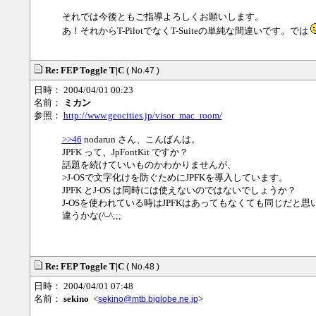
それでは今後ともご指導よろしくお願いします。
あ！それからT-PilotでなくT-Suiteの単純な間違いです。では
Re: FEP Toggle T|C
( No.47 )
日時： 2004/04/01 00:23
名前：
ミカン
参照：
http://www.geocities.jp/visor_mac_room/
>>46
nodarun さん、こんばんは。
JPFK って、JpFontKit ですか？
話題を続けていいものかわかりませんが、
>J-OSで文字化けを防ぐためにJPFKを導入しています。
JPFK とJ-OS は同時には使えないのではないでしょうか？
J-OSを使われている時はJPFKはあってもなくても同じだと思
違うかな(^-^;;;
Re: FEP Toggle T|C
( No.48 )
日時： 2004/04/01 07:48
名前：
sekino
<
>
sekino@mtb.biglobe.ne.jp