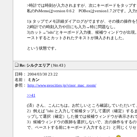
>時計では時刻が入力されますが、次にキーボードをタップす
私のPsMemoはversion 0.6.2 POBoxはversion1
1)i タップでメモ詳細ダイアログがでますが、その後の操作
2)時計での時刻入力や日にち入力→特に問題なし。
3)カット→"ishi"とキーボード入力後、候補ウィンドウ
ーストするとカットされたテキストが挿入されました。
という状態です。
Re: シルクエリア
( No.43 )
日時： 2004/03/30 23:22
名前：
ミカン
参照：
http://www.geocities.jp/visor_mac_room/
>>41
(済）さん、こんにちは。お忙しいところ確認していただいて
2）例えば "ishi と入力して候補タップして選択（確定）する
ップして選択（確定）した後では候補ウィンドウが表示され
3）候補ウィンドウの医師を選択しないで、次の操作をするので
で、ペーストする前にキーボード入力すると2）と同じくリセ