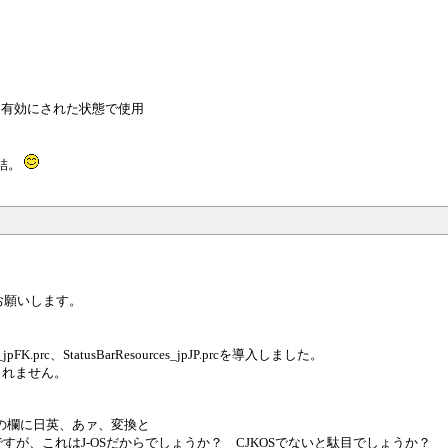
を有効にされた状態で使用
結。
お願いします。
pFK.prc、StatusBarResources_jpJP.prcを導入しました。
示されません。
Aの欄に日英、あァ、変換と
すが、これはJ-OSだからでしょうか？ CJKOSでないと駄目でしょうか？