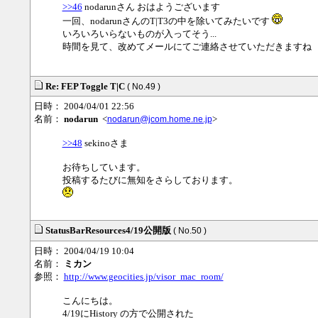
>>46
nodarunさん おはようございます
一回、nodarunさんのT|T3の中を除いてみたいです
いろいろいらないものが入ってそう...
時間を見て、改めてメールにてご連絡させていただきますね
Re: FEP Toggle T|C
( No.49 )
日時： 2004/04/01 22:56
名前：
nodarun
<
>
nodarun@jcom.home.ne.jp
>>48
sekinoさま
お待ちしています。
投稿するたびに無知をさらしております。
StatusBarResources4/19公開版
( No.50 )
日時： 2004/04/19 10:04
名前：
ミカン
参照：
http://www.geocities.jp/visor_mac_room/
こんにちは。
4/19にHistory の方で公開された