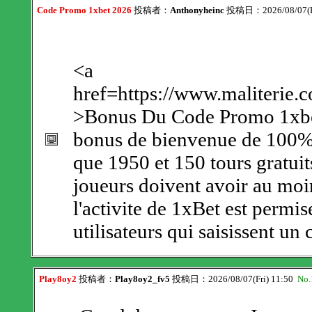
Code Promo 1xbet 2026
投稿者：
Anthonyheinc
投稿日：2026/08/07(Fr
<a
href=https://www.maliterie
>Bonus Du Code Promo 1xbet
bonus de bienvenue de 100% ju
que 1950 et 150 tours gratuits
joueurs doivent avoir au moin
l'activite de 1xBet est permi
utilisateurs qui saisissent un
Play8oy2
投稿者：
Play8oy2_fv5
投稿日：2026/08/07(Fri) 11:50
No.