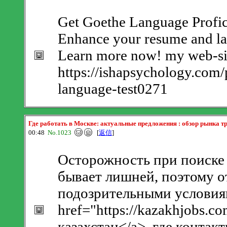
Get Goethe Language Profic
Enhance your resume and lan
Learn more now! my web-sit
https://ishapsychology.com/p
language-test0271
Где работать в Москве: актуальные предложения : обзор рынка т
00:48
No.1023
[
返信
]
Осторожность при поиске 
бывает лишней, поэтому о
подозрительными условиям
href="https://kazakhjobs.
казахстан</a>, где контак