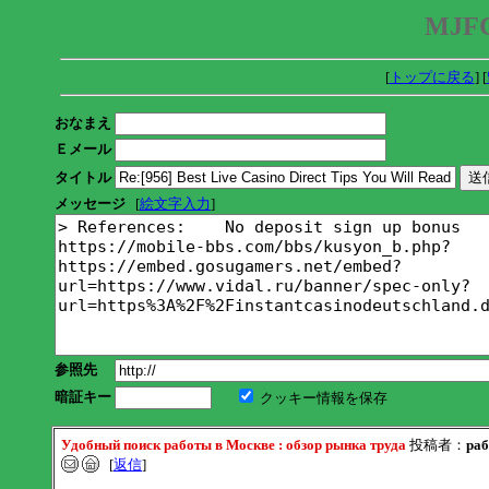
MJFC
[
トップに戻る
] [
おなまえ
Ｅメール
タイトル
メッセージ
[
絵文字入力
]
参照先
暗証キー
クッキー情報を保存
Удобный поиск работы в Москве : обзор рынка труда
投稿者：
раб
[
返信
]