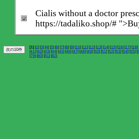
Cialis without a doctor pres
https://tadaliko.shop/# ">B
[1]
[
2
] [
3
] [
4
] [
5
] [
6
] [
7
] [
8
] [
9
] [
10
] [
11
] [
12
] [
13
] [
14
] [
15
] [
16
] [
17
] [
18
] 
[
41
] [
42
] [
43
] [
44
] [
45
] [
46
] [
47
] [
48
] [
49
] [
50
] [
51
] [
52
] [
53
] [
54
] [
55
] [
[
79
] [
80
] [
81
] [
82
]