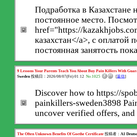
Подработка в Казахстане н
постоянное место. Посмот
href="https://kazakhjobs.
казахстан</a>, с оплатой 
постоянная занятость пока
9 Lessons Your Parents Teach You About Buy Pain Killers With Guar
Sweden
投稿日：2026/08/07(Fri) 01:12
No.1025
[
返信
]
Discover how to https://spo
painkillers-sweden3898 Pai
uncover verified offers, and
The Often Unknown Benefits Of Goethe Certificate
投稿者：
A1 Deutsc