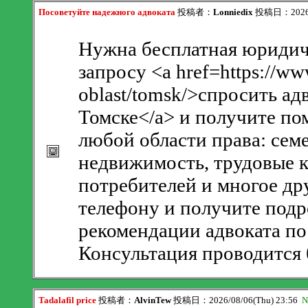
Посоветуйте надежного адвоката
投稿者：
Lonniedix
投稿日：2026/0
Нужна бесплатная юридич
запросу <a href=https://ww
oblast/tomsk/>спросить ад
Томске</a> и получите п
любой области права: сем
недвижимость, трудовые к
потребителей и многое др
телефону и получите подр
рекомендации адвоката по
Консультация проводится 
Tadalafil price
投稿者：
AlvinTew
投稿日：2026/08/06(Thu) 23:56
N