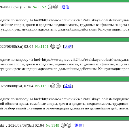
08/08(Sat) 02:04
No.1152
[
返信
]
ите по запросу <a href=https://www.pravovik24.ru/r/tulskaya-oblast/>консуль
мейные споры, долги и кредиты, недвижимость, трудовые конфликты, защита п
туации и рекомендации адвоката по дальнейшим действиям. Консультация пров
/08/08(Sat) 02:04
No.1151
[
返信
]
ите по запросу <a href=https://www.pravovik24.ru/r/tulskaya-oblast/>консуль
мейные споры, долги и кредиты, недвижимость, трудовые конфликты, защита п
туации и рекомендации адвоката по дальнейшим действиям. Консультация пров
/08/08(Sat) 02:04
No.1150
[
返信
]
ите по запросу <a href=https://www.pravovik24.ru/r/tulskaya-oblast/>юридиче
 области права: семейные споры, долги и кредиты, недвижимость, трудовые к
й разбор вашей ситуации и рекомендации адвоката по дальнейшим действиям.
：2026/08/08(Sat) 02:04
No.1149
[
返信
]