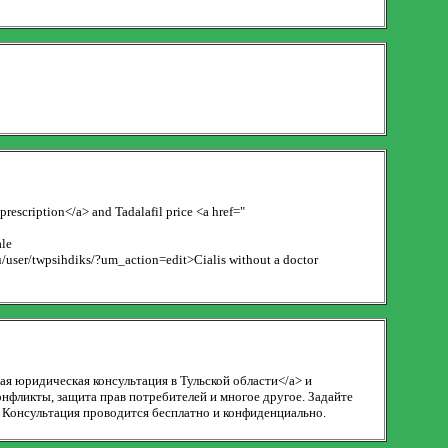
prescription</a> and Tadalafil price <a href="
ale
u/user/twpsihdiks/?um_action=edit>Cialis without a doctor
ная юридическая консультация в Тульской области</a> и
нфликты, защита прав потребителей и многое другое. Задайте
 Консультация проводится бесплатно и конфиденциально.