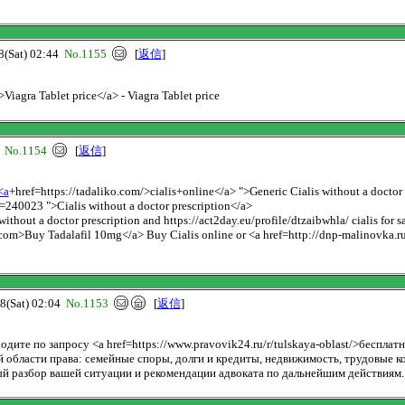
Sat) 02:44
No.1155
[
返信
]
>Viagra Tablet price</a> - Viagra Tablet price
0
No.1154
[
返信
]
<a
+href=https://tadaliko.com/>cialis+online</a> ">Generic Cialis without a doctor 
0023 ">Cialis without a doctor prescription</a>
ithout a doctor prescription and https://act2day.eu/profile/dtzaibwhla/ cialis for s
o.com>Buy Tadalafil 10mg</a> Buy Cialis online or <a href=http://dnp-malinovka.r
Sat) 02:04
No.1153
[
返信
]
ите по запросу <a href=https://www.pravovik24.ru/r/tulskaya-oblast/>бесплат
бласти права: семейные споры, долги и кредиты, недвижимость, трудовые ко
й разбор вашей ситуации и рекомендации адвоката по дальнейшим действиям.