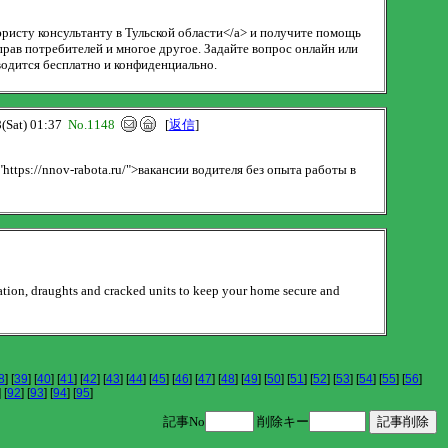
юристу консультанту в Тульской области</a> и получите помощь
рав потребителей и многое другое. Задайте вопрос онлайн или
одится бесплатно и конфиденциально.
Sat) 01:37
No.1148
[
返信
]
ttps://nnov-rabota.ru/">вакансии водителя без опыта работы в
tion, draughts and cracked units to keep your home secure and
8
] [
39
] [
40
] [
41
] [
42
] [
43
] [
44
] [
45
] [
46
] [
47
] [
48
] [
49
] [
50
] [
51
] [
52
] [
53
] [
54
] [
55
] [
56
]
] [
92
] [
93
] [
94
] [
95
]
記事No
削除キー