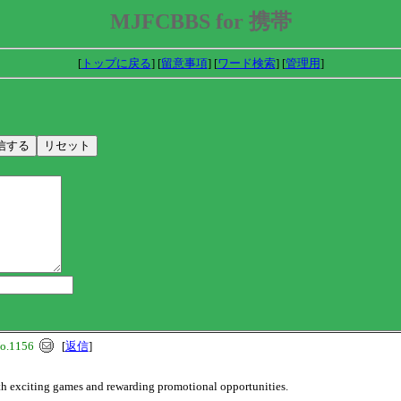
MJFCBBS for 携帯
[
トップに戻る
] [
留意事項
] [
ワード検索
] [
管理用
]
o.1156
[
返信
]
th exciting games and rewarding promotional opportunities.