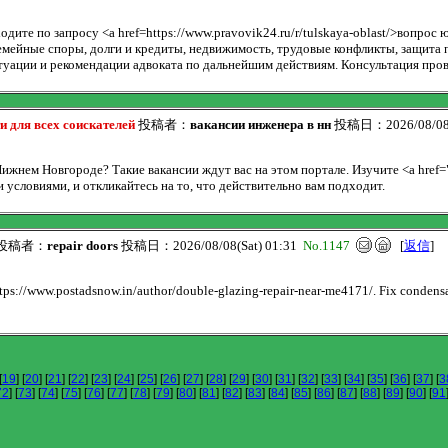
ите по запросу <a href=https://www.pravovik24.ru/r/tulskaya-oblast/>вопрос 
мейные споры, долги и кредиты, недвижимость, трудовые конфликты, защита п
туации и рекомендации адвоката по дальнейшим действиям. Консультация пров
 для всех соискателей
投稿者：
вакансии инженера в нн
投稿日：2026/08/08(
жнем Новгороде? Такие вакансии ждут вас на этом портале. Изучите <a href="h
 условиями, и откликайтесь на то, что действительно вам подходит.
投稿者：
repair doors
投稿日：2026/08/08(Sat) 01:31
No.1147
[
返信
]
ttps://www.postadsnow.in/author/double-glazing-repair-near-me4171/. Fix condensa
[
19
] [
20
] [
21
] [
22
] [
23
] [
24
] [
25
] [
26
] [
27
] [
28
] [
29
] [
30
] [
31
] [
32
] [
33
] [
34
] [
35
] [
36
] [
37
] [
3
72
] [
73
] [
74
] [
75
] [
76
] [
77
] [
78
] [
79
] [
80
] [
81
] [
82
] [
83
] [
84
] [
85
] [
86
] [
87
] [
88
] [
89
] [
90
] [
91