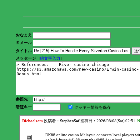
おなまえ
Ｅメール
タイトル
メッセージ
[
絵文字入力
]
参照先
暗証キー
クッキー情報を保存
Dichaelzem
投稿者：
StephenSof
投稿日：2026/08/08(Sat) 02:51
N
DK88 online casino Malaysia connects local players wi
<a href=https://dk88.com.ph>dk88 download