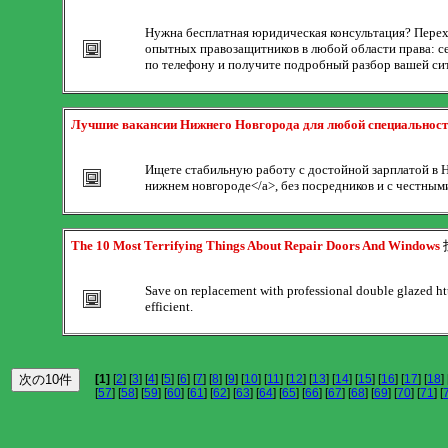
Нужна бесплатная юридическая консультация? Переход
опытных правозащитников в любой области права: се
по телефону и получите подробный разбор вашей си
Лучшие вакансии Нижнего Новгорода для любой специальности
Ищете стабильную работу с достойной зарплатой в Ни
нижнем новгороде</a>, без посредников и с честными
The 10 Most Terrifying Things About Repair Doors And Windows
Save on replacement with professional double glazed h
efficient.
[1]
[
2
] [
3
] [
4
] [
5
] [
6
] [
7
] [
8
] [
9
] [
10
] [
11
] [
12
] [
13
] [
14
] [
15
] [
16
] [
17
] [
18
] 
[
57
] [
58
] [
59
] [
60
] [
61
] [
62
] [
63
] [
64
] [
65
] [
66
] [
67
] [
68
] [
69
] [
70
] [
71
] [