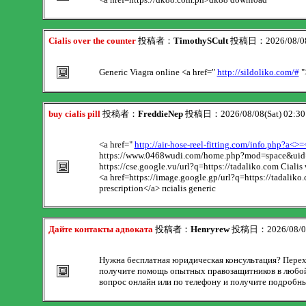
Cialis over the counter
投稿者：
TimothySCult
投稿日：2026/08/08(
Generic Viagra online <a href="
http://sildoliko.com/#
"
buy cialis pill
投稿者：
FreddieNep
投稿日：2026/08/08(Sat) 02:3
<a href="
http://air-hose-reel-fitting.com/info.php?a<>=
https://www.0468wudi.com/home.php?mod=space&uid=24
https://cse.google.vu/url?q=https://tadaliko.com Cialis w
<a href=https://image.google.gp/url?q=https://tadalik
prescription</a> пcialis generic
Дайте контакты адвоката
投稿者：
Henryrew
投稿日：2026/08/08(
Нужна бесплатная юридическая консультация? Переход
получите помощь опытных правозащитников в любой о
вопрос онлайн или по телефону и получите подробны