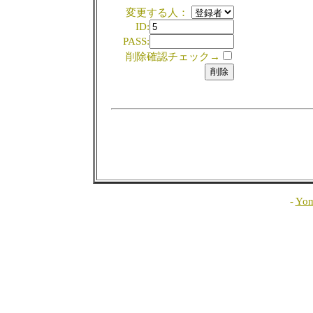
変更する人：
ID:
PASS:
削除確認チェック→
-
Yom