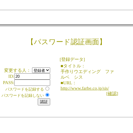
【パスワード認証画面】
[登録データ]
■タイトル：
変更する人：
手作りウエディング ファ
ID:
ルベ シス
PASS:
■URL：
http://www.farbe.co.jp/sis/
パスワードを記録する
[
確認
]
パスワードを記録しない