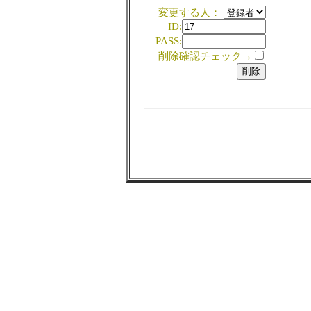
変更する人：
ID:
PASS:
削除確認チェック→