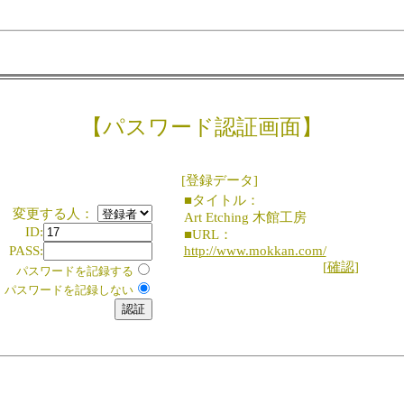
【パスワード認証画面】
[登録データ]
■タイトル：
変更する人：
Art Etching 木館工房
ID:
■URL：
PASS:
http://www.mokkan.com/
[
確認
]
パスワードを記録する
パスワードを記録しない