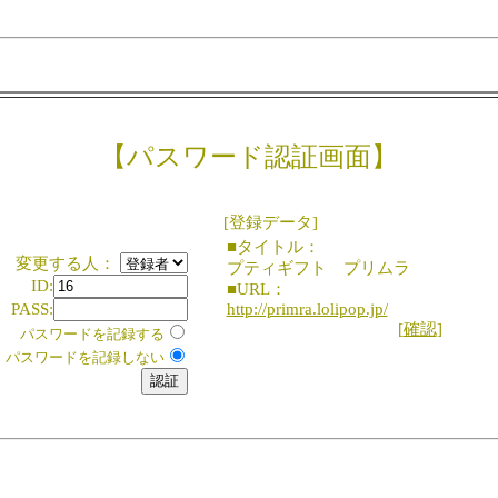
【パスワード認証画面】
[登録データ]
■タイトル：
変更する人：
プティギフト プリムラ
ID:
■URL：
PASS:
http://primra.lolipop.jp/
[
確認
]
パスワードを記録する
パスワードを記録しない