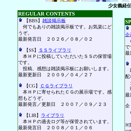
少女義経
REGULAR CONTENTS
【BBS】
雑談掲示板
S
何でもありの雑談掲示板です。お気楽にど
うぞ。
企
最新発言日 ２０２６／０８／０２
ｍ
で
【SS】
ＳＳライブラリ
最
本ＨＰに投稿していただいたＳＳの保管場
です。
投稿、感想は雑談掲示板にお願いします。
以
最新更新日 ２００９／０４／２７
配
グ
【CG】
ＣＧライブラリ
本ＨＰに寄せられたＣＧの展示場です。感
最
想もどうぞ。
最新発言／更新日 ２００７／０９／２３
ｍ
【LIB】
ライブラリ
１
本ＨＰの過去ログ等が保管されています。
※
最新発言日 ２００８／０１／０６