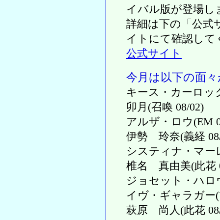
イバル版が登場し
詳細は下の「公式
イトにて確認して
公式サイト
今月は以下の面々
キース・カーロック(W
卯月(召喚 08/02)
アルザ・ロウ(EM 08
伊勢 玲奈(義経 08/
システィナ・マーレイ(
椎名 真由美(此花 08
ジョセット・ハロウェイ
イヴ・ギャラガー(UQ2
萩原 尚人(此花 08/