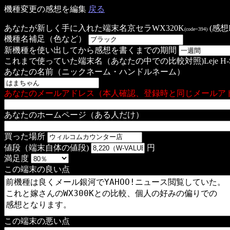
機種変更の感想を編集
戻る
あなたが新しく手に入れた端末名
京セラWX320K
(感想ID
(code=394)
機種名補足（色など）
新機種を使い出してから感想を書くまでの期間
これまで使っていた端末名（あなたの中での比較対照)
Leje 
あなたの名前（ニックネーム・ハンドルネーム）
あなたのメールアドレス（本人確認、登録時と同じメールア
あなたのホームページ（ある人だけ）
買った場所
値段（端末自体の値段)
円
満足度
この端末の良い点
この端末の悪い点