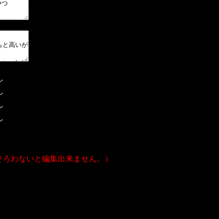
し
し
し
し
そろわないと編集出来ません。）