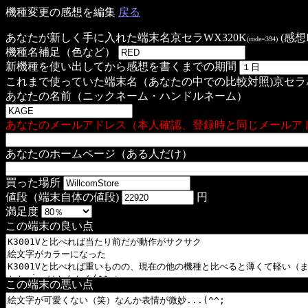
機種変更の感想を編集
戻る
あなたが新しく手に入れた端末名
京セラWX320K
(感想ID
(code=394)
機種名補足（色など）
新機種を使い出してから感想を書くまでの期間
これまで使っていた端末名（あなたの中での比較対照)
京セラA
あなたの名前（ニックネーム・ハンドルネーム）
あなたのメールアドレス（本人確認、登録時と同じメールア
あなたのホームページ（ある人だけ）
買った場所
値段（端末自体の値段)
円
満足度
この端末の良い点
この端末の悪い点