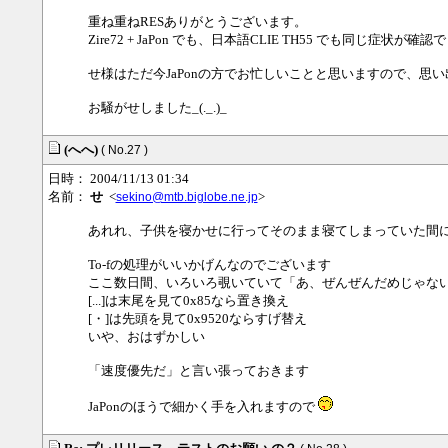
重ね重ねRESありがとうございます。
Zire72 + JaPon でも、日本語CLIE TH55 でも同じ症
せ様はただ今JaPonの方でお忙しいことと思いますので、思
お騒がせしました_(._.)_
(へへ)
( No.27 )
日時： 2004/11/13 01:34
名前：
せ
<
>
sekino@mtb.biglobe.ne.jp
あれれ、子供を寝かせに行ってそのまま寝てしまっていた間に.
To-fの処理がいいかげんなのでございます
ここ数日間、いろいろ覗いていて「あ、ぜんぜんだめじゃな
[...]は末尾を見て0x85なら置き換え
[・]は先頭を見て0x9520ならすげ替え
いや、おはずかしい
「速度優先だ」と言い張っておきます
JaPonのほうで細かく手を入れますので