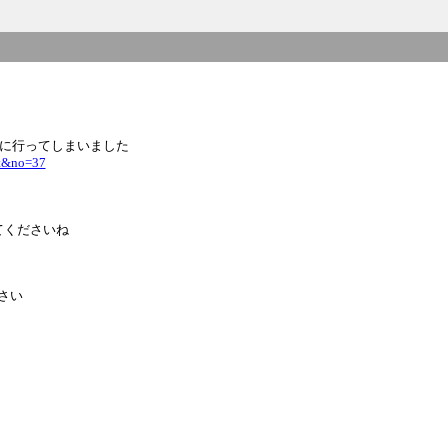
グに行ってしまいました
st&no=37
てくださいね
さい