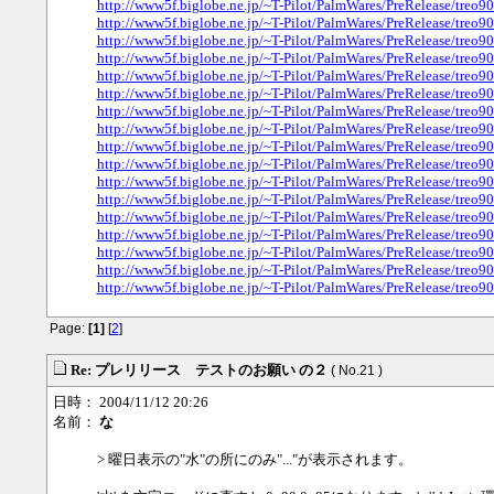
http://www5f.biglobe.ne.jp/~T-Pilot/PalmWares/PreRelease/treo
http://www5f.biglobe.ne.jp/~T-Pilot/PalmWares/PreRelease/treo9
http://www5f.biglobe.ne.jp/~T-Pilot/PalmWares/PreRelease/treo90
http://www5f.biglobe.ne.jp/~T-Pilot/PalmWares/PreRelease/treo90
http://www5f.biglobe.ne.jp/~T-Pilot/PalmWares/PreRelease/treo90
http://www5f.biglobe.ne.jp/~T-Pilot/PalmWares/PreRelease/treo90
http://www5f.biglobe.ne.jp/~T-Pilot/PalmWares/PreRelease/treo90
http://www5f.biglobe.ne.jp/~T-Pilot/PalmWares/PreRelease/treo90
http://www5f.biglobe.ne.jp/~T-Pilot/PalmWares/PreRelease/treo90
http://www5f.biglobe.ne.jp/~T-Pilot/PalmWares/PreRelease/treo90
http://www5f.biglobe.ne.jp/~T-Pilot/PalmWares/PreRelease/treo90
http://www5f.biglobe.ne.jp/~T-Pilot/PalmWares/PreRelease/treo90
http://www5f.biglobe.ne.jp/~T-Pilot/PalmWares/PreRelease/treo90
http://www5f.biglobe.ne.jp/~T-Pilot/PalmWares/PreRelease/treo90
http://www5f.biglobe.ne.jp/~T-Pilot/PalmWares/PreRelease/treo90
http://www5f.biglobe.ne.jp/~T-Pilot/PalmWares/PreRelease/treo90
http://www5f.biglobe.ne.jp/~T-Pilot/PalmWares/PreRelease/treo90
Page:
[1]
[
2
]
Re: プレリリース テストのお願い の２
( No.21 )
日時： 2004/11/12 20:26
名前：
な
> 曜日表示の"水"の所にのみ"..."が表示されます。