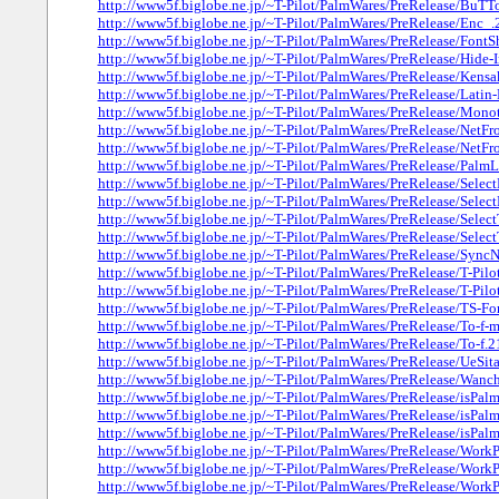
http://www5f.biglobe.ne.jp/~T-Pilot/PalmWares/PreRelease/BuTTo
http://www5f.biglobe.ne.jp/~T-Pilot/PalmWares/PreRelease/Enc_.
http://www5f.biglobe.ne.jp/~T-Pilot/PalmWares/PreRelease/FontSh
http://www5f.biglobe.ne.jp/~T-Pilot/PalmWares/PreRelease/Hide-
http://www5f.biglobe.ne.jp/~T-Pilot/PalmWares/PreRelease/Kens
http://www5f.biglobe.ne.jp/~T-Pilot/PalmWares/PreRelease/Latin
http://www5f.biglobe.ne.jp/~T-Pilot/PalmWares/PreRelease/Mon
http://www5f.biglobe.ne.jp/~T-Pilot/PalmWares/PreRelease/NetFr
http://www5f.biglobe.ne.jp/~T-Pilot/PalmWares/PreRelease/NetFr
http://www5f.biglobe.ne.jp/~T-Pilot/PalmWares/PreRelease/PalmL
http://www5f.biglobe.ne.jp/~T-Pilot/PalmWares/PreRelease/Select
http://www5f.biglobe.ne.jp/~T-Pilot/PalmWares/PreRelease/Select
http://www5f.biglobe.ne.jp/~T-Pilot/PalmWares/PreRelease/Select
http://www5f.biglobe.ne.jp/~T-Pilot/PalmWares/PreRelease/Selec
http://www5f.biglobe.ne.jp/~T-Pilot/PalmWares/PreRelease/SyncN
http://www5f.biglobe.ne.jp/~T-Pilot/PalmWares/PreRelease/T-Pilot
http://www5f.biglobe.ne.jp/~T-Pilot/PalmWares/PreRelease/T-Pilo
http://www5f.biglobe.ne.jp/~T-Pilot/PalmWares/PreRelease/TS-F
http://www5f.biglobe.ne.jp/~T-Pilot/PalmWares/PreRelease/To-f-m
http://www5f.biglobe.ne.jp/~T-Pilot/PalmWares/PreRelease/To-f.2
http://www5f.biglobe.ne.jp/~T-Pilot/PalmWares/PreRelease/UeSit
http://www5f.biglobe.ne.jp/~T-Pilot/PalmWares/PreRelease/Wanch
http://www5f.biglobe.ne.jp/~T-Pilot/PalmWares/PreRelease/isPal
http://www5f.biglobe.ne.jp/~T-Pilot/PalmWares/PreRelease/isPal
http://www5f.biglobe.ne.jp/~T-Pilot/PalmWares/PreRelease/isPal
http://www5f.biglobe.ne.jp/~T-Pilot/PalmWares/PreRelease/Work
http://www5f.biglobe.ne.jp/~T-Pilot/PalmWares/PreRelease/WorkP
http://www5f.biglobe.ne.jp/~T-Pilot/PalmWares/PreRelease/WorkP