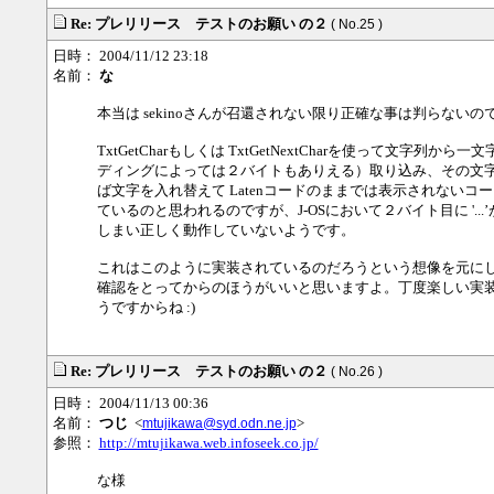
Re: プレリリース テストのお願い の２
( No.25 )
日時： 2004/11/12 23:18
名前：
な
本当は sekinoさんが召還されない限り正確な事は判らないのです
TxtGetCharもしくは TxtGetNextCharを使って文字列か
ディングによっては２バイトもありえる）取り込み、その文字が '・
ば文字を入れ替えて Latenコードのままでは表示されないコード
ているのと思われるのですが、J-OSにおいて２バイト目に '..
しまい正しく動作していないようです。
これはこのように実装されているのだろうという想像を元に
確認をとってからのほうがいいと思いますよ。丁度楽しい実
うですからね :)
Re: プレリリース テストのお願い の２
( No.26 )
日時： 2004/11/13 00:36
名前：
つじ
<
>
mtujikawa@syd.odn.ne.jp
参照：
http://mtujikawa.web.infoseek.co.jp/
な様