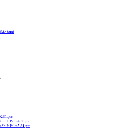
adMe.html
い
K.31.prc
tShift.Palm4.30.prc
tShift.Palm5.31.prc