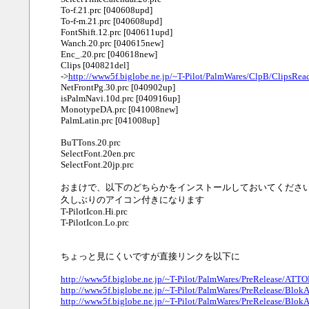
To-f.21.prc [040608upd]
To-f-m.21.prc [040608upd]
FontShift.12.prc [040611upd]
Wanch.20.prc [040615new]
Enc_.20.prc [040618new]
Clips [040821del]
->
http://www5f.biglobe.ne.jp/~T-Pilot/PalmWares/ClpB/ClipsRe
NetFrontPg.30.prc [040902up]
isPalmNavi.10d.prc [040916up]
MonotypeDA.prc [041008new]
PalmLatin.prc [041008up]
BuTTons.20.prc
SelectFont.20en.prc
SelectFont.20jp.prc
おまけで、以下のどちらかをインストールしておいてくださ
久しぶりのアイコン付きになります
T-PilotIcon.Hi.prc
T-PilotIcon.Lo.prc
ちょっと見にくいですが直接リンクを以下に
http://www5f.biglobe.ne.jp/~T-Pilot/PalmWares/PreRelease/ATTO
http://www5f.biglobe.ne.jp/~T-Pilot/PalmWares/PreRelease/BlokA
http://www5f.biglobe.ne.jp/~T-Pilot/PalmWares/PreRelease/BlokA