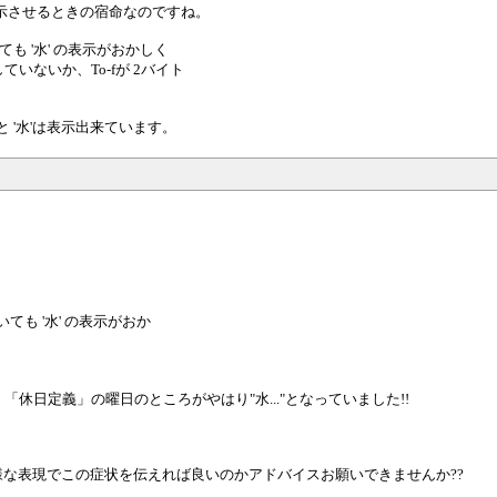
を表示させるときの宿命なのですね。
ても '水' の表示がおかしく
していないか、To-fが 2バイト
ちんと '水'は表示出来ています。
いても '水' の表示がおか
休日定義」の曜日のところがやはり"水..."となっていました!!
様な表現でこの症状を伝えれば良いのかアドバイスお願いできませんか??