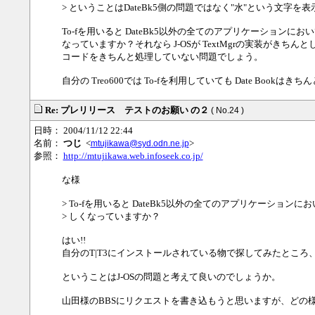
> ということはDateBk5側の問題ではなく"水"という文字
To-fを用いると DateBk5以外の全てのアプリケーションにおい
なっていますか？それなら J-OSが TextMgrの実装がきちんと
コードをきちんと処理していない問題でしょう。
自分の Treo600では To-fを利用していても Date Bookはき
Re: プレリリース テストのお願い の２
( No.24 )
日時： 2004/11/12 22:44
名前：
つじ
<
>
mtujikawa@syd.odn.ne.jp
参照：
http://mtujikawa.web.infoseek.co.jp/
な様
> To-fを用いると DateBk5以外の全てのアプリケーションにお
> しくなっていますか？
はい!!
自分のT|T3にインストールされている物で探してみたところ、「
ということはJ-OSの問題と考えて良いのでしょうか。
山田様のBBSにリクエストを書き込もうと思いますが、どの