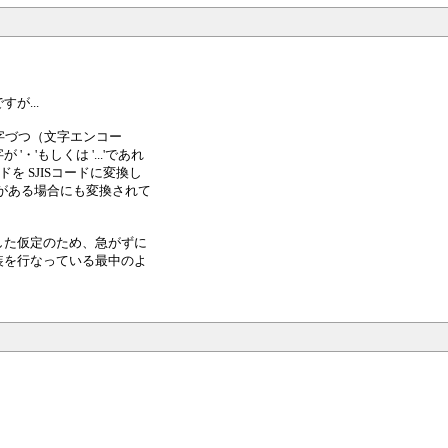
が...
ら一文字づつ（文字エンコー
'もしくは '...'であれ
を SJISコードに変換し
.’がある場合にも変換されて
した仮定のため、急がずに
装を行なっている最中のよ