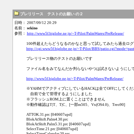
プレリリース テストのお願い の２
日時： 2007/09/12 20:29
名前：
sekino
参照：
http://www5f.biglobe.ne.jp/~T-Pilot/PalmWares/PreRelease/
100件超えたらどうなるのかなと思って試してみたら過去ロ
http://cgi.www5f.biglobe.ne.jp/~T-Pilot/BBS/patio.cgi?mode=pa
プレリリース物のテストのお願いです
ファイル名をみてなんだか判らないやつは試さないようにし
http://www5f.biglobe.ne.jp/~T-Pilot/PalmWares/PreRelease/
※YAHMでアクティブにしているHACKは全てOFFにしてくだ
自前で全て管理するようにしました
※フラッシュROM上に置くことはできません
※動作確認はT|T、T|C、[一部m505、Vx(OS4.0)、Treo90]
ATTOK.31.prc [040607upd]
BlokAtShift.Palm4.30.prc
BlokAtShift.Palm5.31.prc [040607upd]
SelectTime.21.prc [040607upd]
SelectTimeCalendar.20.prc