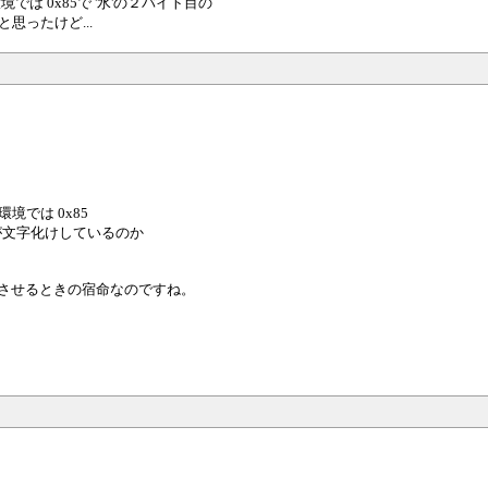
in環境では 0x85で '水'の２バイト目の
思ったけど...
n環境では 0x85
'が文字化けしているのか
表示させるときの宿命なのですね。