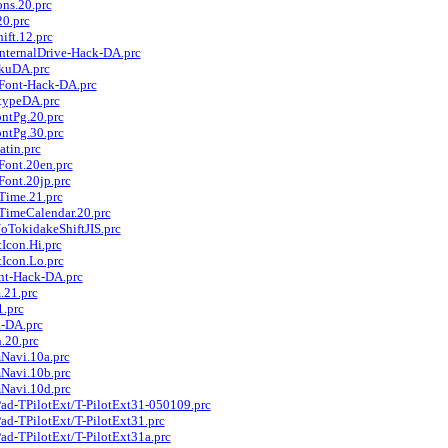
ns.20.prc
20.prc
ift.12.prc
InternalDrive-Hack-DA.prc
akuDA.prc
-Font-Hack-DA.prc
otypeDA.prc
ontPg.20.prc
ontPg.30.prc
atin.prc
Font.20en.prc
Font.20jp.prc
Time.21.prc
tTimeCalendar.20.prc
oTokidakeShiftJIS.prc
Icon.Hi.prc
tIcon.Lo.prc
ont-Hack-DA.prc
.21.prc
1.prc
a-DA.prc
.20.prc
mNavi.10a.prc
mNavi.10b.prc
mNavi.10d.prc
Pad-TPilotExt/T-PilotExt31-050109.prc
ad-TPilotExt/T-PilotExt31.prc
ad-TPilotExt/T-PilotExt31a.prc