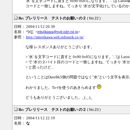
'水' を文字コードに直すと 0x90 0x85になります。'...'は Lat
コードと一致しますね。てっきり '水'が文字化けしているのかと
Re: プレリリース テストのお願い の２
( No.22 )
日時： 2004/11/12 20:39
名前：
つじ
<
>
mtujikawa@syd.odn.ne.jp
参照：
http://mtujikawa.web.infoseek.co.jp/
な様 レスポンスありがとうございます。
> '水' を文字コードに直すと 0x90 0x85になります。'...'は Lati
> で '水'の２バイト目のコードと一致しますね。てっきり '水
> と思ったけど...
ということはDateBk5側の問題ではなく"水"という文字を
わかりました。To-fを使うのあきらめます
どうもありがとうございました。_(._.)_
Re: プレリリース テストのお願い の２
( No.23 )
日時： 2004/11/12 22:19
名前：
な