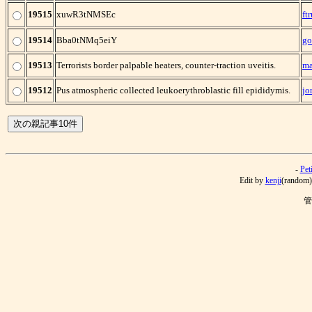
19515
xuwR3tNMSEc
ft
19514
Bba0tNMq5eiY
go
19513
Terrorists border palpable heaters, counter-traction uveitis.
ma
19512
Pus atmospheric collected leukoerythroblastic fill epididymis.
jo
-
Pet
Edit by
kenji
(random)
管